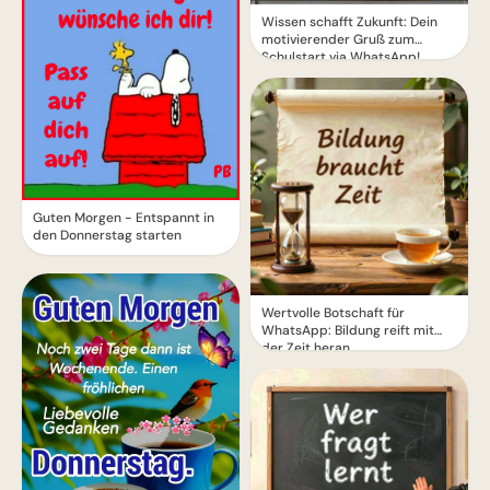
Wissen schafft Zukunft: Dein
motivierender Gruß zum
Schulstart via WhatsApp!
Guten Morgen - Entspannt in
den Donnerstag starten
Wertvolle Botschaft für
WhatsApp: Bildung reift mit
der Zeit heran