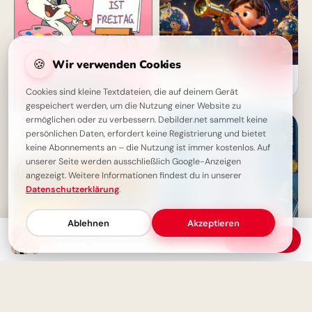
🍪
Wir verwenden Cookies
Entdecke das Universum des
Lernens: Motivierende
Cookies sind kleine Textdateien, die auf deinem Gerät
Schulstart-Bilder für Telegram
gespeichert werden, um die Nutzung einer Website zu
ermöglichen oder zu verbessern. Debilder.net sammelt keine
Schönen Donnerstag: Guten
Morgen, das Wochenende
persönlichen Daten, erfordert keine Registrierung und bietet
kommt!
keine Abonnements an – die Nutzung ist immer kostenlos. Auf
unserer Seite werden ausschließlich Google-Anzeigen
angezeigt. Weitere Informationen findest du in unserer
Datenschutzerklärung
.
Ablehnen
Akzeptieren
Donnerstag-Gruß: Guten Morgen mit einem Lächeln!
Download
Mit einem Augenzwinkern in
den Schulalltag:
Motivationskick für Telegram!
Guten Morgen - Schönen