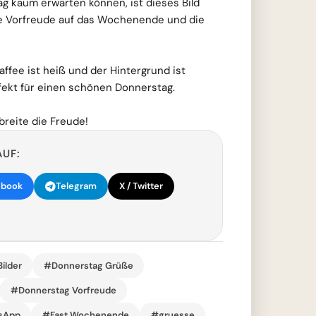
ag kaum erwarten können, ist dieses Bild
die Vorfreude auf das Wochenende und die
Kaffee ist heiß und der Hintergrund ist
rfekt für einen schönen Donnerstag.
breite die Freude!
AUF:
ebook
Telegram
X / Twitter
ilder
#Donnerstag Grüße
#Donnerstag Vorfreude
sApp
#Fast Wochenende
#gruesse