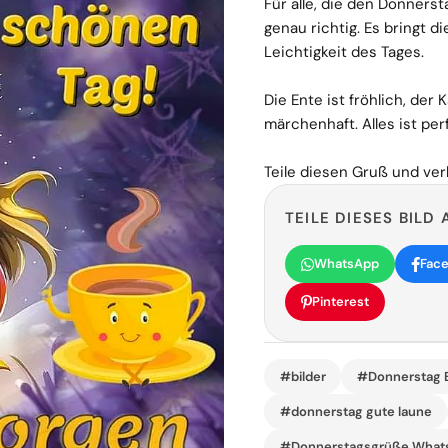
Für alle, die den Donnerst
genau richtig. Es bringt 
Leichtigkeit des Tages.
Die Ente ist fröhlich, der 
märchenhaft. Alles ist pe
Teile diesen Gruß und ver
TEILE DIESES BILD 
WhatsApp
Fac
Pinterest
#bilder
#Donnerstag B
#donnerstag gute laune
#Donnerstagsgrüße What