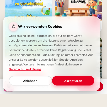
Motivation pur für den
🍪
Wir verwenden Cookies
Schulanfang: Inspirierende
Botschaft zum Teilen per
WhatsApp!
Cookies sind kleine Textdateien, die auf deinem Gerät
gespeichert werden, um die Nutzung einer Website zu
ermöglichen oder zu verbessern. Debilder.net sammelt keine
persönlichen Daten, erfordert keine Registrierung und bietet
keine Abonnements an – die Nutzung ist immer kostenlos. Auf
unserer Seite werden ausschließlich Google-Anzeigen
Schönen Donnerstag: Guten
angezeigt. Weitere Informationen findest du in unserer
Morgen und viel Glück
Datenschutzerklärung
.
Ablehnen
Akzeptieren
Guten Morgen! Schönen Donnerstag
Download
Ein sanfter Anstoß für stetiges
Lernen: Motivation zum
Schulstart für YouTube.