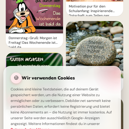
Motivation pur für den
Schulanfang: Inspirierende
Botschaft zum Teilen per
WhatsApp!
Donnerstag-Gruß: Morgen ist
Freitag! Das Wochenende ist
bald da
🍪
Wir verwenden Cookies
Ein sanfter Anstoß für stetiges
Lernen: Motivation zum
Cookies sind kleine Textdateien, die auf deinem Gerät
Schulstart für YouTube.
gespeichert werden, um die Nutzung einer Website zu
ermöglichen oder zu verbessern. Debilder.net sammelt keine
persönlichen Daten, erfordert keine Registrierung und bietet
keine Abonnements an – die Nutzung ist immer kostenlos. Auf
Guten Morgen Donnerstag -
unserer Seite werden ausschließlich Google-Anzeigen
Wunderschöne Grüße für dich!
angezeigt. Weitere Informationen findest du in unserer