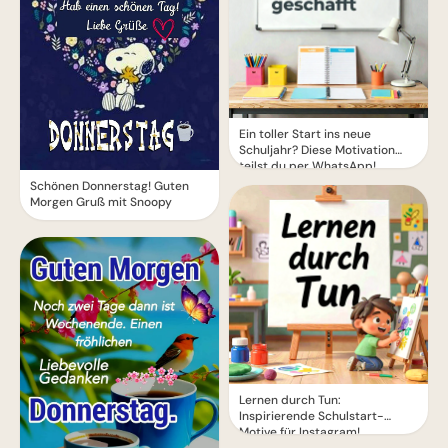
Ein toller Start ins neue
Schuljahr? Diese Motivation
teilst du per WhatsApp!
Schönen Donnerstag! Guten
Morgen Gruß mit Snoopy
Lernen durch Tun:
Inspirierende Schulstart-
Motive für Instagram!