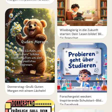
Wissbegierig in die Zukunft
starten: Dein 'Lesen bildet' Bild
für Snapchat
Donnerstag-Gruß: Guten
Morgen mit einem Lächeln!
Forschergeist wecken:
Inspirierende Schulstart-Bilder
für Facebook