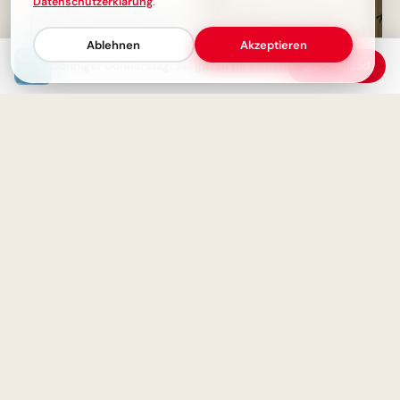
Datenschutzerklärung
.
Ablehnen
Akzeptieren
Sonniger Donnerstag: Sei gut zu Dir selbst!
Download
Lesen bildet! Motivierende
Botschaft zum Schulanfang für
WhatsApp
Donnerstag-Gruß: Das
Wochenende kommt!
Schulstart: Abenteuer des
Lernens entdecken – perfekte
Inspiration für Instagram