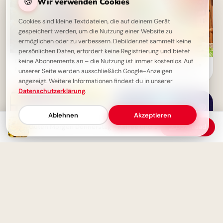
🍪
Wir verwenden Cookies
Cookies sind kleine Textdateien, die auf deinem Gerät
gespeichert werden, um die Nutzung einer Website zu
ermöglichen oder zu verbessern. Debilder.net sammelt keine
persönlichen Daten, erfordert keine Registrierung und bietet
Donnerstag-Gruß: Guten
keine Abonnements an – die Nutzung ist immer kostenlos. Auf
Herzliche Willkommensgrüße
Morgen mit einem Lächeln!
unserer Seite werden ausschließlich Google-Anzeigen
zum Schulstart für TikTok &
Co.!
angezeigt. Weitere Informationen findest du in unserer
Datenschutzerklärung
.
Ablehnen
Akzeptieren
Guten Morgen Donnerstag - Kaffee und Liebe für einen perfekten Start
Download
Herzliche Begrüßung:
Spannender Lernstart für
TikTok Clips