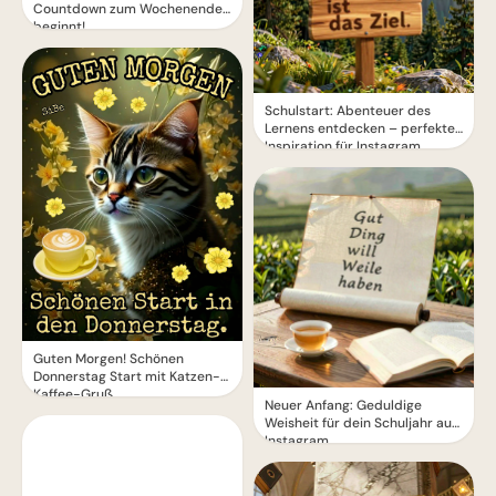
Countdown zum Wochenende
beginnt!
Schulstart: Abenteuer des
Lernens entdecken – perfekte
Inspiration für Instagram
Guten Morgen! Schönen
Donnerstag Start mit Katzen-
Kaffee-Gruß
Neuer Anfang: Geduldige
Weisheit für dein Schuljahr auf
Instagram.