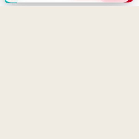
Motivation für den Schulstart
den Donnerstag starten
auf Instagram.
Guten Morgen Donnerstag -
Geduld zahlt sich aus: Eine
Fast Wochenende, Haltet
motivierende Schulweisheit für
Durch!
dein Pinterest Board