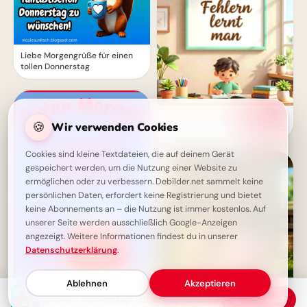
Liebe Morgengrüße für einen
tollen Donnerstag
Schulstart-Motivation mit
🍪
Wir verwenden Cookies
Humor: Die besten Sprüche für
TikTok
Cookies sind kleine Textdateien, die auf deinem Gerät
gespeichert werden, um die Nutzung einer Website zu
ermöglichen oder zu verbessern. Debilder.net sammelt keine
persönlichen Daten, erfordert keine Registrierung und bietet
keine Abonnements an – die Nutzung ist immer kostenlos. Auf
unserer Seite werden ausschließlich Google-Anzeigen
angezeigt. Weitere Informationen findest du in unserer
Datenschutzerklärung
.
Ablehnen
Akzeptieren
Jeder kleine Schritt zählt:
Schönen Donnerstag! Süßer Pug-Gruß für einen tollen Tag
Download
Guten Morgen - Entspannt in