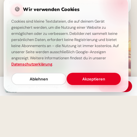
Donnerstag-Gruß: Mit Kaffee in
Schulstart Freude: Bereit für
den Tag
🍪
Wir verwenden Cookies
heute? Witzige Bilder für
Facebook & WhatsApp!
Cookies sind kleine Textdateien, die auf deinem Gerät
gespeichert werden, um die Nutzung einer Website zu
ermöglichen oder zu verbessern. Debilder.net sammelt keine
persönlichen Daten, erfordert keine Registrierung und bietet
keine Abonnements an – die Nutzung ist immer kostenlos. Auf
unserer Seite werden ausschließlich Google-Anzeigen
angezeigt. Weitere Informationen findest du in unserer
Datenschutzerklärung
.
Ablehnen
Akzeptieren
Guten Morgen Donnerstag -
Zuckersüßer Schulstart:
Sonniger Donnerstag: Sei gut zu Dir selbst!
Download
Wunderschöne Grüße für dich!
Freunde-Grüße für WhatsApp!