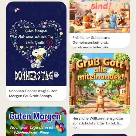
Fröhlicher Schulstart:
Gemeinsamkeit und
Lernfreude teilen via
WhatsApp!
Schönen Donnerstag! Guten
Morgen Gruß mit Snoopy
Herzliche Willkommensgrüße
zum Schulstart für TikTok &
Co.!