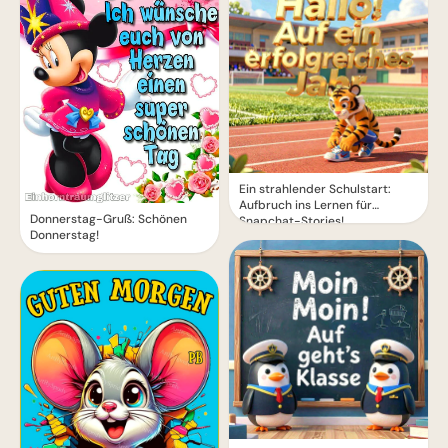
Ein strahlender Schulstart:
Aufbruch ins Lernen für
Donnerstag-Gruß: Schönen
Snapchat-Stories!
Donnerstag!