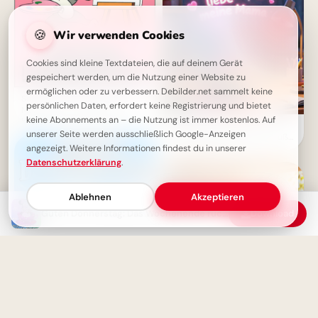
🍪
Wir verwenden Cookies
Cookies sind kleine Textdateien, die auf deinem Gerät
gespeichert werden, um die Nutzung einer Website zu
ermöglichen oder zu verbessern. Debilder.net sammelt keine
Schönen Donnerstag: Guten
persönlichen Daten, erfordert keine Registrierung und bietet
Morgen, das Wochenende
keine Abonnements an – die Nutzung ist immer kostenlos. Auf
kommt!
Ich liebe meine Mama: Ein
unserer Seite werden ausschließlich Google-Anzeigen
emotionaler Schulstart-Gruß
angezeigt. Weitere Informationen findest du in unserer
für WhatsApp!
Datenschutzerklärung
.
Ablehnen
Akzeptieren
Guten Donnerstag: Das Wochenende rückt näher!
Download
So süß! Eine Mama-