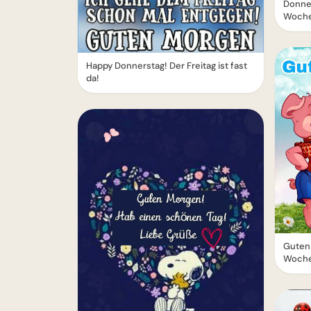
Donner
Woche
Happy Donnerstag! Der Freitag ist fast
da!
Guten
Woche