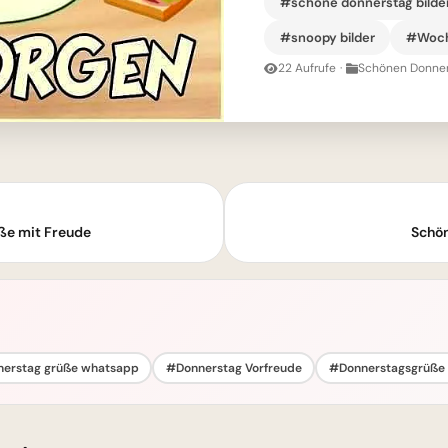
#schöne donnerstag bilde
#snoopy bilder
#Woch
22 Aufrufe
·
Schönen Donner
ße mit Freude
Schön
erstag grüße whatsapp
#Donnerstag Vorfreude
#Donnerstagsgrüße