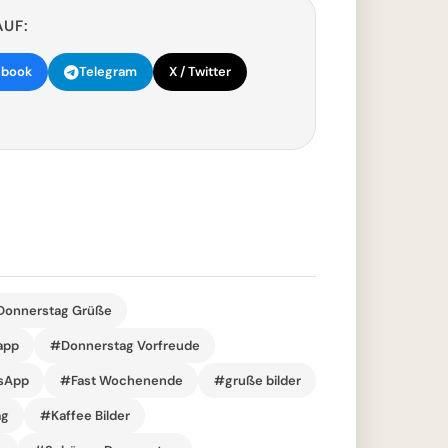
AUF:
ebook
Telegram
X / Twitter
onnerstag Grüße
app
#Donnerstag Vorfreude
sApp
#Fast Wochenende
#gruße bilder
ag
#Kaffee Bilder