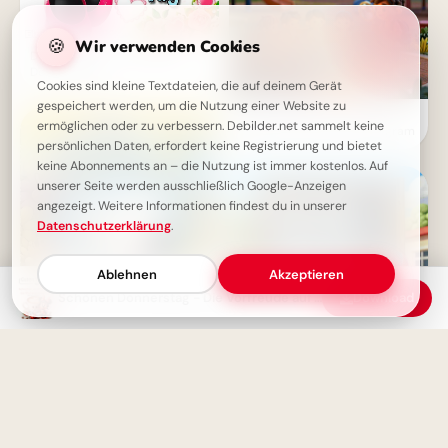
🍪
Wir verwenden Cookies
Donnerstag-Gruß: Schönen
Donnerstag!
Cookies sind kleine Textdateien, die auf deinem Gerät
gespeichert werden, um die Nutzung einer Website zu
Ein guter Start: Freunde &
ermöglichen oder zu verbessern. Debilder.net sammelt keine
Wissen sammeln für Instagram
persönlichen Daten, erfordert keine Registrierung und bietet
keine Abonnements an – die Nutzung ist immer kostenlos. Auf
unserer Seite werden ausschließlich Google-Anzeigen
angezeigt. Weitere Informationen findest du in unserer
Datenschutzerklärung
.
Ablehnen
Akzeptieren
Schönen Donnerstag - Die Vorfreude auf's Wochenende beginnt
Download
Schulstart Freude: Bereit für
heute? Witzige Bilder für
Schönen Donnerstag: Ein
Facebook & WhatsApp!
fröhlicher Gruß zum
Vorfreude-Tag