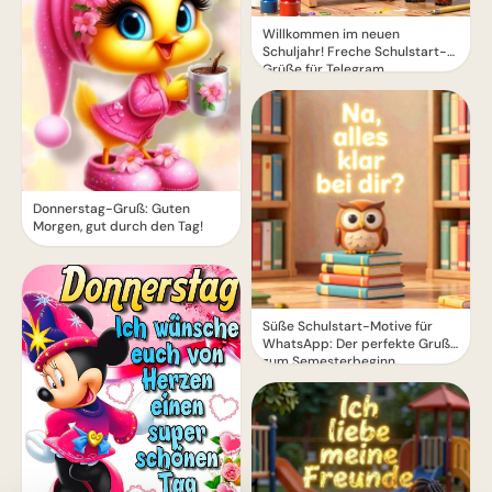
Willkommen im neuen
Schuljahr! Freche Schulstart-
Grüße für Telegram
Donnerstag-Gruß: Guten
Morgen, gut durch den Tag!
Süße Schulstart-Motive für
WhatsApp: Der perfekte Gruß
zum Semesterbeginn