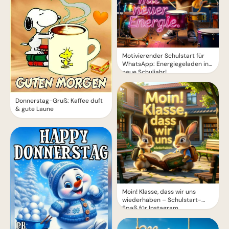
Motivierender Schulstart für
WhatsApp: Energiegeladen ins
neue Schuljahr!
Donnerstag-Gruß: Kaffee duft
& gute Laune
Moin! Klasse, dass wir uns
wiederhaben – Schulstart-
Spaß für Instagram