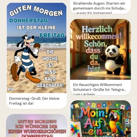
Strahlende Augen: Starten wir
gemeinsam durch ins Schuljahr
– super für Instagram!
Ein flauschiges Willkommen!
Schulstart-Grüße für Telegram
zum Lächeln
Donnerstag-Gruß: Der kleine
Freitag ist da!