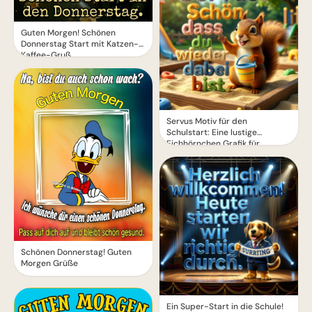
Guten Morgen! Schönen
Donnerstag Start mit Katzen-
Kaffee-Gruß
Servus Motiv für den
Schulstart: Eine lustige
Eichhörnchen Grafik für
WhatsApp
Schönen Donnerstag! Guten
Morgen Grüße
Ein Super-Start in die Schule!