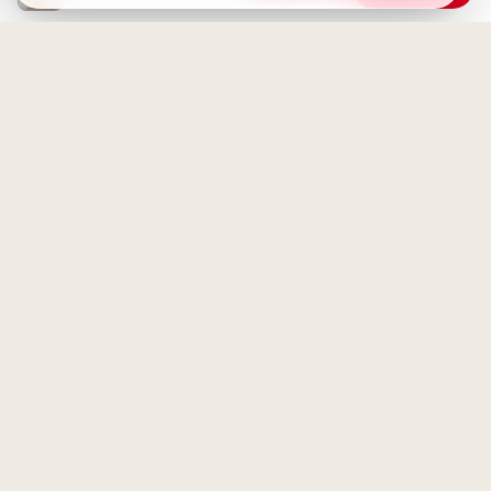
Herzliche Willkommensgrüße
zum Schulstart für TikTok &
Co.!
Schönen Donnerstag! Guten
Morgen mit fröhlichen Grüßen
Herzliche Begrüßung:
Spannender Lernstart für
TikTok Clips