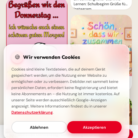
Lernen: Schulbeginn Grüße für
Instagram
🍪
Wir verwenden Cookies
Cookies sind kleine Textdateien, die auf deinem Gerät
gespeichert werden, um die Nutzung einer Website zu
Fröhlicher Schulstart:
ermöglichen oder zu verbessern. Debilder.net sammelt keine
Gemeinsamkeit und
persönlichen Daten, erfordert keine Registrierung und bietet
Lernfreude teilen via
keine Abonnements an – die Nutzung ist immer kostenlos. Auf
Schönen Donnerstag! Guten
WhatsApp!
Morgen Gruß
unserer Seite werden ausschließlich Google-Anzeigen
angezeigt. Weitere Informationen findest du in unserer
Datenschutzerklärung
.
Ablehnen
Akzeptieren
Schönen Donnerstag! Guten Morgen Gruß mit Snoopy
Download