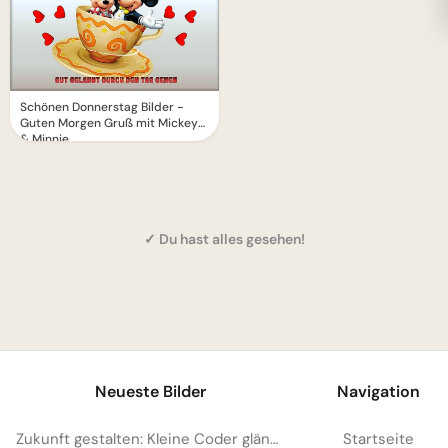
Schönen Donnerstag Bilder -
Guten Morgen Gruß mit Mickey
& Minnie
✓ Du hast alles gesehen!
1
Neueste Bilder
Navigation
Zukunft gestalten: Kleine Coder glänzen für Instagram
Startseite