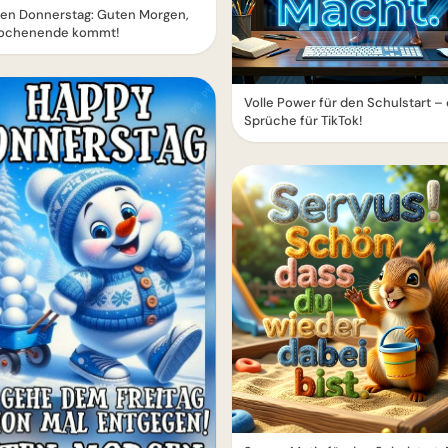
en Donnerstag: Guten Morgen,
ochenende kommt!
Volle Power für den Schulstart –
Sprüche für TikTok!