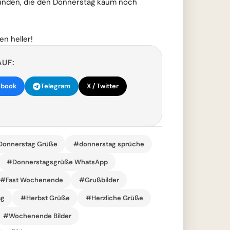
eunden, die den Donnerstag kaum noch
n heller!
AUF:
ebook
Telegram
X / Twitter
onnerstag Grüße
#donnerstag sprüche
#Donnerstagsgrüße WhatsApp
#Fast Wochenende
#Grußbilder
ag
#Herbst Grüße
#Herzliche Grüße
#Wochenende Bilder