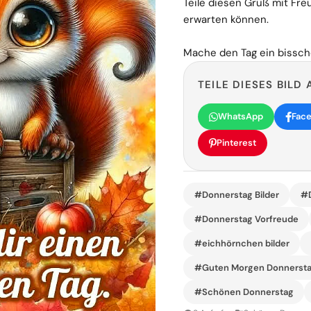
Teile diesen Gruß mit Fr
erwarten können.
Mache den Tag ein bissche
TEILE DIESES BILD 
WhatsApp
Fac
Pinterest
#Donnerstag Bilder
#D
#Donnerstag Vorfreude
#eichhörnchen bilder
#Guten Morgen Donnerst
#Schönen Donnerstag