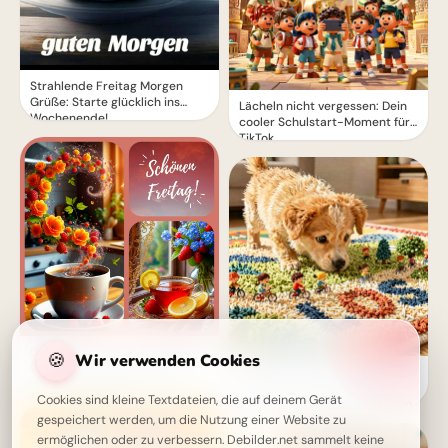
Strahlende Freitag Morgen
Grüße: Starte glücklich ins
Lächeln nicht vergessen: Dein
Wochenende!
cooler Schulstart-Moment für
TikTok
Dein Happy Friday: Strahlende
🍪
Wir verwenden Cookies
Grüße für einen befreienden
Ein süßer Entdecker auf
Wochenendbeginn!
Lernreise: Dein liebevoller
Cookies sind kleine Textdateien, die auf deinem Gerät
Schulstart Gruß für WhatsApp
gespeichert werden, um die Nutzung einer Website zu
ermöglichen oder zu verbessern. Debilder.net sammelt keine