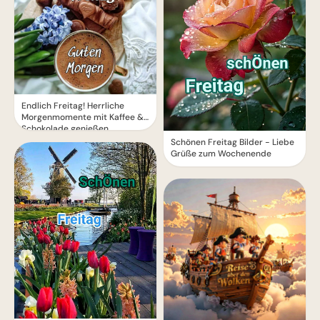
Endlich Freitag! Herrliche
Morgenmomente mit Kaffee &
Schokolade genießen
Schönen Freitag Bilder - Liebe
Grüße zum Wochenende