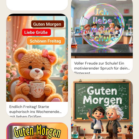
Voller Freude zur Schule! Ein
motivierender Spruch für dein
Pinterest
Endlich Freitag! Starte
euphorisch ins Wochenende
mit lieben Grüßen