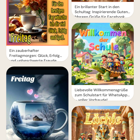
Ein brillanter Start in den
Schultag: Inspirierende Guten
Morgen Grüße für Facebook
Ein zauberhafter
Freitagmorgen: Glück, Erfolg
und unbeschwerte Freude
erwarten dich
Liebevolle Willkommensgrüße
zum Schulstart für WhatsApp
– voller Vorfreude!