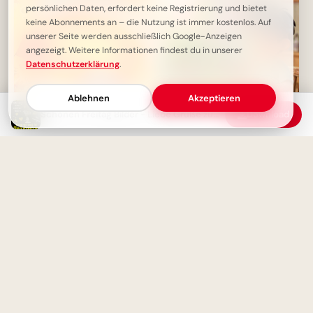
persönlichen Daten, erfordert keine Registrierung und bietet
keine Abonnements an – die Nutzung ist immer kostenlos. Auf
unserer Seite werden ausschließlich Google-Anzeigen
angezeigt. Weitere Informationen findest du in unserer
Datenschutzerklärung
.
Ablehnen
Akzeptieren
Schönen Freitag Bilder - Liebe Grüße zum Wochenende
Download
Ein fröhliches Hallo zum
Schulstart: Entdecke
Freitag-Freude pur: Dein süßer
Lernfreude für Pinterest!
Gruß zum entspannten
Wochenend-Start!