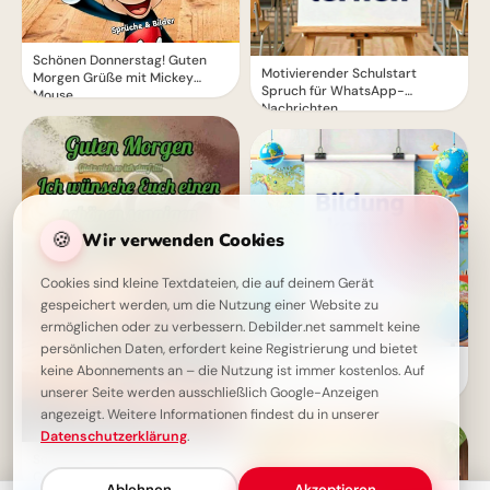
Schönen Donnerstag! Guten
Motivierender Schulstart
Morgen Grüße mit Mickey
Spruch für WhatsApp-
Mouse
Nachrichten
🍪
Wir verwenden Cookies
Cookies sind kleine Textdateien, die auf deinem Gerät
gespeichert werden, um die Nutzung einer Website zu
ermöglichen oder zu verbessern. Debilder.net sammelt keine
persönlichen Daten, erfordert keine Registrierung und bietet
Schulstart-Booster für
keine Abonnements an – die Nutzung ist immer kostenlos. Auf
WhatsApp: Bildung kennt
unserer Seite werden ausschließlich Google-Anzeigen
wirklich keine Grenzen!
angezeigt. Weitere Informationen findest du in unserer
Datenschutzerklärung
.
Sonniger Donnerstagswunsch:
Guten Morgen!
Ablehnen
Akzeptieren