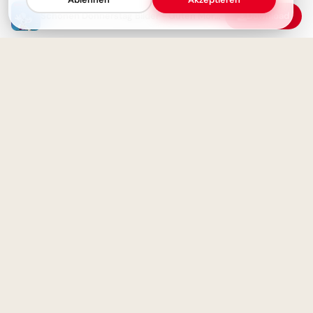
Schönen Donnerstag Bilder - Guten Morgen Grüße
Download
Lernen ist Leben: Inspirierende
Gedanken zum Schulstart für
WhatsApp.
Schönen Donnerstag! Na,
wartest du schon auf's
Wochenende?
Herzlicher Schulstart: Neugier