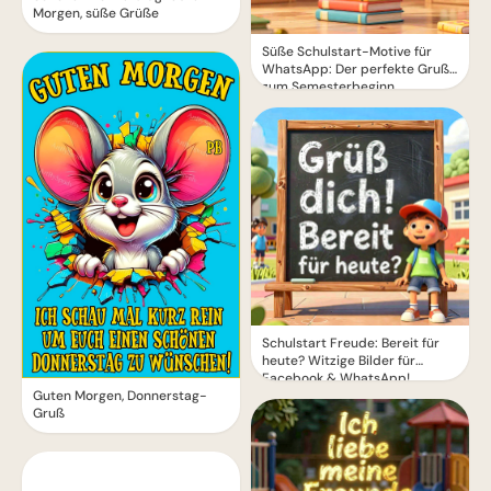
Morgen, süße Grüße
Süße Schulstart-Motive für
WhatsApp: Der perfekte Gruß
zum Semesterbeginn
Schulstart Freude: Bereit für
heute? Witzige Bilder für
Facebook & WhatsApp!
Guten Morgen, Donnerstag-
Gruß