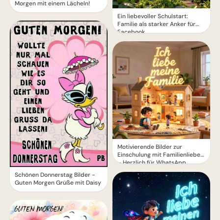
Morgen mit einem Lächeln!
Ein liebevoller Schulstart:
Familie als starker Anker für
Facebook
Motivierende Bilder zur
Einschulung mit Familienliebe
– Herzlich für WhatsApp
Schönen Donnerstag Bilder -
Guten Morgen Grüße mit Daisy