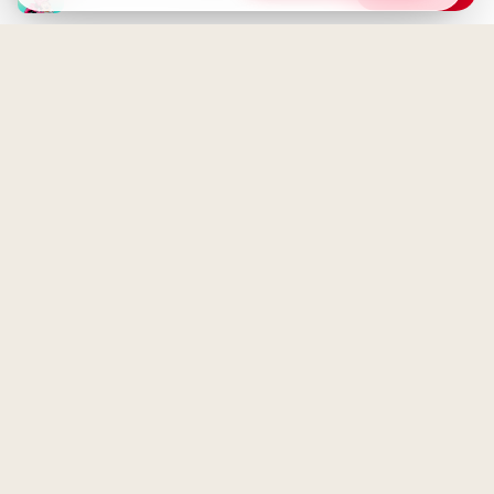
Liebe Donnerstagsgrüße: Mit
Vorfreude aufs Wochenende
gleiten
Ich liebe meine Mama: Ein
emotionaler Schulstart-Gruß
für WhatsApp!
Donnerstag-Gruß: Zwei Vögel
auf einem Schneezweig