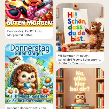
Donnerstag-Gruß: Guten
Morgen mit Kaffee
Willkommen im neuen
Schuljahr! Freche Schulstart-
Grüße für Telegram
Schönen Donnerstag! Guten