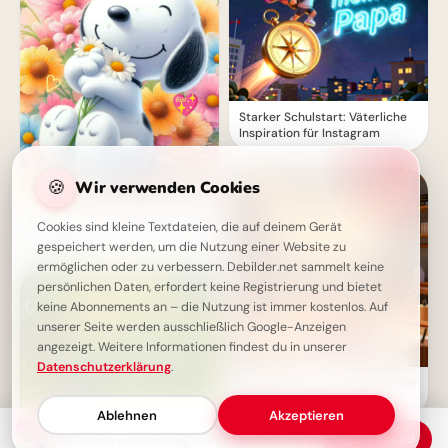
Starker Schulstart: Väterliche
Inspiration für Instagram
🍪
Wir verwenden Cookies
Strahlende Donnerstag-Grüße:
Cookies sind kleine Textdateien, die auf deinem Gerät
Snoopy bringt dir Wochenend-
gespeichert werden, um die Nutzung einer Website zu
Vorfreude!
ermöglichen oder zu verbessern. Debilder.net sammelt keine
persönlichen Daten, erfordert keine Registrierung und bietet
keine Abonnements an – die Nutzung ist immer kostenlos. Auf
unserer Seite werden ausschließlich Google-Anzeigen
angezeigt. Weitere Informationen findest du in unserer
Datenschutzerklärung
.
Von Herzen für Papa: Ein kleiner
Fliegergruß zum Teilen via
Ablehnen
Akzeptieren
WhatsApp
Schönen Donnerstag Bilder - Guten Morgen Grüße mit Kaffee und Sonne
Download