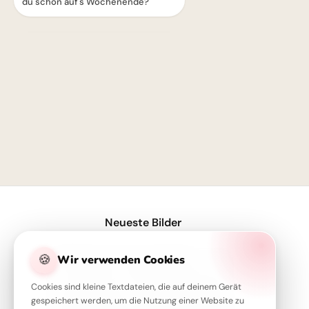
du schon auf's Wochenende?
1
Neueste Bilder
Volle Power für den Schulstart – coole Sprüche für TikTok!
🍪
Wir verwenden Cookies
Servus Motiv für den Schulstart: Eine lustige Eichhörnchen Grafik für WhatsApp
Cookies sind kleine Textdateien, die auf deinem Gerät
Ein Super-Start in die Schule! Tolle Bilder für Pinterest zum Teilen.
gespeichert werden, um die Nutzung einer Website zu