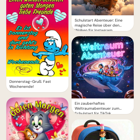
Schulstart Abenteuer: Eine
magische Reise über den
Wolken für Instagram
Donnerstag-Gruß: Fast
Wochenende!
Ein zauberhaftes
Weltraumabenteuer zum
Schulstart für TikTok