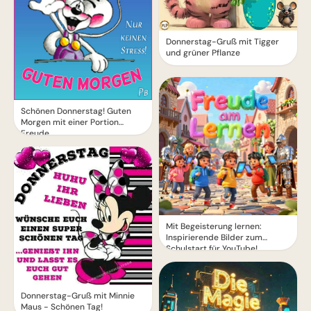
Donnerstag-Gruß mit Tigger
und grüner Pflanze
Schönen Donnerstag! Guten
Morgen mit einer Portion
Freude
Mit Begeisterung lernen:
Inspirierende Bilder zum
Schulstart für YouTube!
Donnerstag-Gruß mit Minnie
Maus - Schönen Tag!