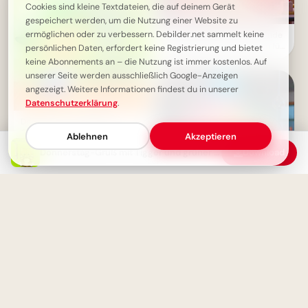
Cookies sind kleine Textdateien, die auf deinem Gerät
gespeichert werden, um die Nutzung einer Website zu
ermöglichen oder zu verbessern. Debilder.net sammelt keine
Tiefe Zuneigung: Bezaubernde
Schulbotschaft der Kleinen für
persönlichen Daten, erfordert keine Registrierung und bietet
WhatsApp
keine Abonnements an – die Nutzung ist immer kostenlos. Auf
unserer Seite werden ausschließlich Google-Anzeigen
angezeigt. Weitere Informationen findest du in unserer
Datenschutzerklärung
.
Donnerstag-Gruß: Der
Countdown zum Wochenende
Ablehnen
Akzeptieren
beginnt!
Donnerstag-Gruß mit Tigger und grüner Pflanze
Download
Neugier auf Wissen: Ein
inspirierendes Schullabor-Bild
für WhatsApp