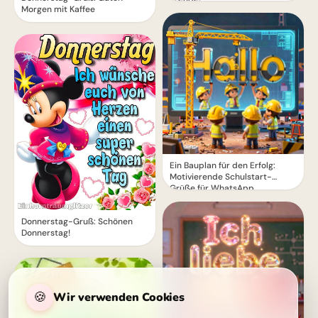
Morgen mit Kaffee
Ein Bauplan für den Erfolg:
Motivierende Schulstart-
Grüße für WhatsApp
Donnerstag-Gruß: Schönen
Donnerstag!
🍪
Wir verwenden Cookies