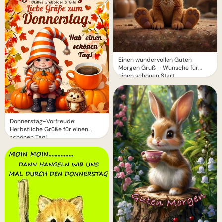
Einen wundervollen Guten
Morgen Gruß – Wünsche für
einen schönen Start
Donnerstag-Vorfreude:
Herbstliche Grüße für einen
schönen Tag!