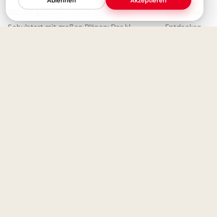
Ablehnen
Akzeptieren
Zukunft gestalten: Kleine Coder glänzen für Instagram
Startseite
Schulstart mit großen Plänen: Der kleine Architekt erobert Pinterest!
Entdecken
Träume bauen: Dein kleiner Ingenieur startet durch – perfekt für WhatsApp!
Trending Heute
Wissen wächst mit Neugier: Schulstart-Impulse, perfekt für Threads
Meistgesehen
Motivierende Worte zum Schulstart für Kinder – ideal für Pinterest
Sammlungen
Artikel
Über Debilder
Debilder ist deine Plattform für die schönsten Grüße und Bilder
zum Teilen. Entdecke unsere Sammlung und verschenke ein
Lächeln!
Über uns
Kontakt
Redaktion
Impressum
Datenschutzerklärung
© 2026
Debilder.net
– Entdecken. Teilen. Freude machen.