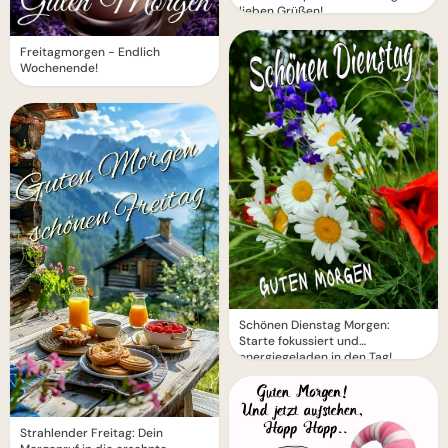
lieben Grüßen!
Freitagmorgen - Endlich
Wochenende!
Schönen Dienstag Morgen:
Starte fokussiert und
energiegeladen in den Tag!
Strahlender Freitag: Dein