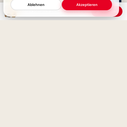
Ablehnen
Akzeptieren
Schönen Mittwoch Bilder - Halbzeit-Motivation mit Blumen & Kaffee
Download
Guten Morgen Mittwoch! - Ein
Starker Schulstart: Väterliche
fröhlicher Start in die
Inspiration für Instagram
Wochenmitte
Von Herzen für Papa: Ein kleiner
Fliegergruß zum Teilen via
WhatsApp
Schönen Mittwoch Bilder -
Guten Morgen mit rosa Rosen