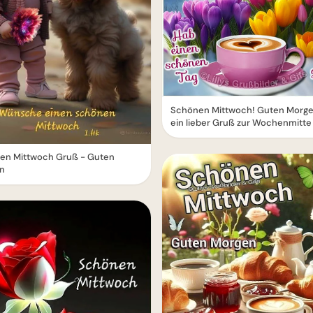
Schönen Mittwoch! Guten Morg
ein lieber Gruß zur Wochenmitte
en Mittwoch Gruß - Guten
n