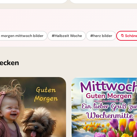
 morgen mittwoch bilder
#Halbzeit Woche
#herz bilder
📁 Schön
ecken