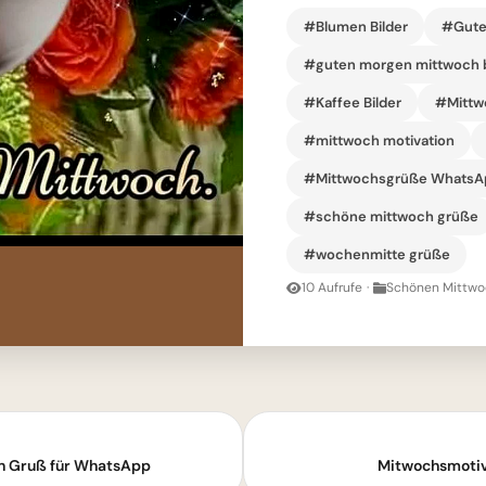
#Blumen Bilder
#Gute
#guten morgen mittwoch b
#Kaffee Bilder
#Mittwo
#mittwoch motivation
#Mittwochsgrüße WhatsA
#schöne mittwoch grüße
#wochenmitte grüße
10 Aufrufe
·
Schönen Mittwoc
en Gruß für WhatsApp
Mitwochsmotiv