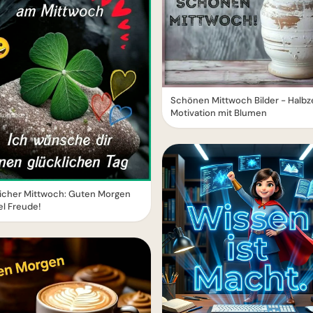
Schönen Mittwoch Bilder - Halbz
Motivation mit Blumen
licher Mittwoch: Guten Morgen
el Freude!