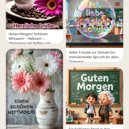
Guten Morgen! Schönen
Mittwoch - Halbzeit-
Motivation mit Kaffee und
Blumen
Voller Freude zur Schule! Ein
motivierender Spruch für dein
Pinterest