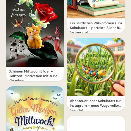
Ein herzliches Willkommen zum
Schulstart – perfekte Bilder für
Instagram!
Schönen Mittwoch Bilder -
Halbzeit-Motivation mit süßen
Kätzchen
Abenteuerlicher Schulstart für
Instagram – neue Wege voller
Freude!