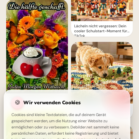
Lächeln nicht vergessen: Dein
cooler Schulstart-Moment für
TikTok
Die Hälfte geschafft! Guten
🍪
Wir verwenden Cookies
Morgen Mittwoch
Ein süßer Entdecker auf
Lernreise: Dein liebevoller
Cookies sind kleine Textdateien, die auf deinem Gerät
Schulstart Gruß für WhatsApp
gespeichert werden, um die Nutzung einer Website zu
ermöglichen oder zu verbessern. Debilder.net sammelt keine
persönlichen Daten, erfordert keine Registrierung und bietet