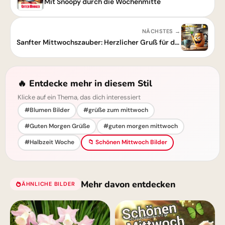
Mit Snoopy durch die Wochenmitte
NÄCHSTES →
Sanfter Mittwochszauber: Herzlicher Gruß für deine Wochenmitte zum Durchhalten
🔥 Entdecke mehr in diesem Stil
Klicke auf ein Thema, das dich interessiert
#Blumen Bilder
#grüße zum mittwoch
#Guten Morgen Grüße
#guten morgen mittwoch
#Halbzeit Woche
📁 Schönen Mittwoch Bilder
Mehr davon entdecken
ÄHNLICHE BILDER