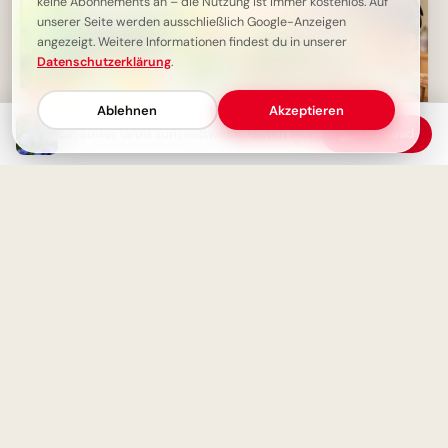
keine Abonnements an – die Nutzung ist immer kostenlos. Auf
unserer Seite werden ausschließlich Google-Anzeigen
angezeigt. Weitere Informationen findest du in unserer
Datenschutzerklärung
.
Ablehnen
Akzeptieren
Ein süßer Gruß zum Mittwoch: Guten Morgen!
Download
Mittwochsmorgen-Gruß:
Ein fröhliches Hallo zum
Frühlingsgefühle und gute
Schulstart: Entdecke
Wünsche
Lernfreude für Pinterest!
Schönen Mittwoch - Guten