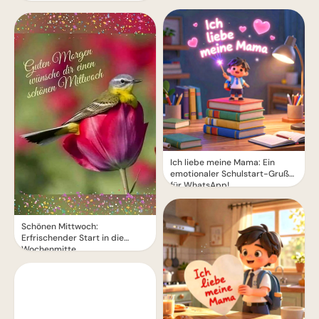
Ich liebe meine Mama: Ein
emotionaler Schulstart-Gruß
für WhatsApp!
Schönen Mittwoch:
Erfrischender Start in die
Wochenmitte