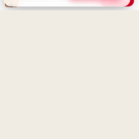
Schönen Mittwoch - Halbzeit-Motivation mit Kaffee und Blumen
Download
Schönen Mittwoch Bilder -
Guten Morgen und eine gute
Wochenmitte
Magische Schulanfänge:
Inspirationen für neue
Horizonte auf Pinterest
Schönen Mittwoch: Halbzeit-
Motivation mit Lavendel &
Kaffee
Mit Begeisterung lernen:
Inspirierende Bilder zum
Schulstart für YouTube!