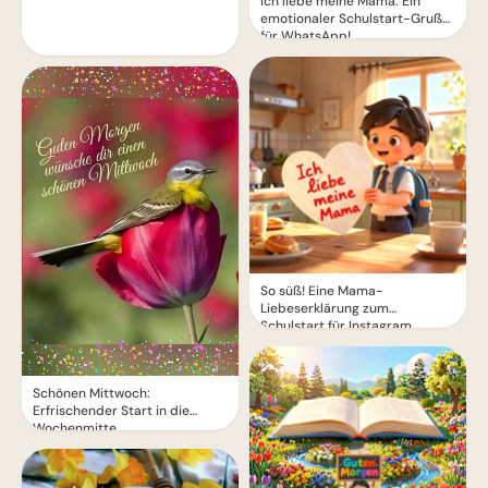
Ich liebe meine Mama: Ein
emotionaler Schulstart-Gruß
für WhatsApp!
So süß! Eine Mama-
Liebeserklärung zum
Schulstart für Instagram
Schönen Mittwoch:
Erfrischender Start in die
Wochenmitte