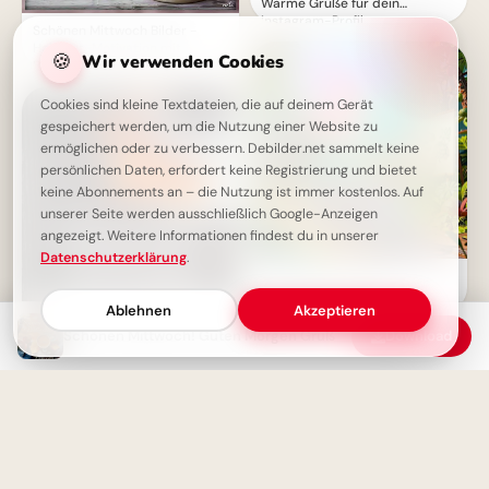
Warme Grüße für dein
Instagram-Profil
Schönen Mittwoch Bilder -
Halbzeit-Motivation mit
🍪
Wir verwenden Cookies
Blumen
Cookies sind kleine Textdateien, die auf deinem Gerät
gespeichert werden, um die Nutzung einer Website zu
ermöglichen oder zu verbessern. Debilder.net sammelt keine
persönlichen Daten, erfordert keine Registrierung und bietet
keine Abonnements an – die Nutzung ist immer kostenlos. Auf
unserer Seite werden ausschließlich Google-Anzeigen
angezeigt. Weitere Informationen findest du in unserer
Datenschutzerklärung
.
Ein witziger Start ins
Schulleben: Lustige
Ablehnen
Akzeptieren
Abenteuerbilder für Instagram
Schönen Mittwoch! Guten Morgen Gruß
Download
Schönen Mittwoch! Guten
Morgen Gruß für WhatsApp
und Facebook