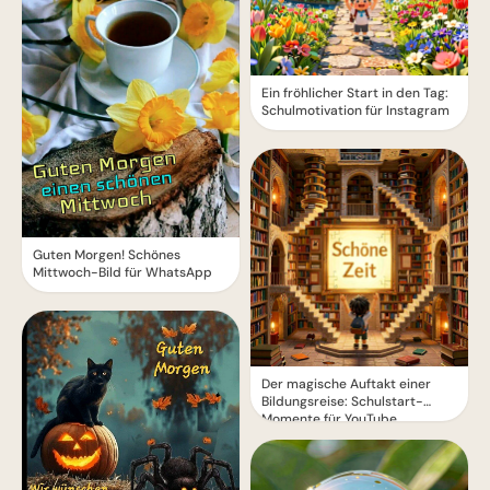
Ein fröhlicher Start in den Tag:
Schulmotivation für Instagram
Guten Morgen! Schönes
Mittwoch-Bild für WhatsApp
Der magische Auftakt einer
Bildungsreise: Schulstart-
Momente für YouTube