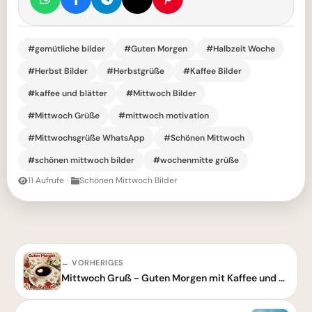
#gemütliche bilder
#Guten Morgen
#Halbzeit Woche
#Herbst Bilder
#Herbstgrüße
#Kaffee Bilder
#kaffee und blätter
#Mittwoch Bilder
#Mittwoch Grüße
#mittwoch motivation
#Mittwochsgrüße WhatsApp
#Schönen Mittwoch
#schönen mittwoch bilder
#wochenmitte grüße
11 Aufrufe
·
Schönen Mittwoch Bilder
← VORHERIGES
Mittwoch Gruß - Guten Morgen mit Kaffee und Blumen