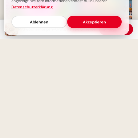
angezeigt. Weitere Informationen findest du in unserer
Datenschutzerklärung
.
Ablehnen
Akzeptieren
Mittwochsmorgen-Gruß: Kaffee & Herbstgefühle
Download
Schönen Mittwoch Bilder -
Guten Morgen, Halbzeit-
Motivation
Neugier auf Wissen: Ein
inspirierendes Schullabor-Bild
für WhatsApp
Mittwoch-Gruß: Guten Morgen
Morgenröte des Wissens:
mit Blumen und Kaffee
Freudige Schulstart-Grüße für