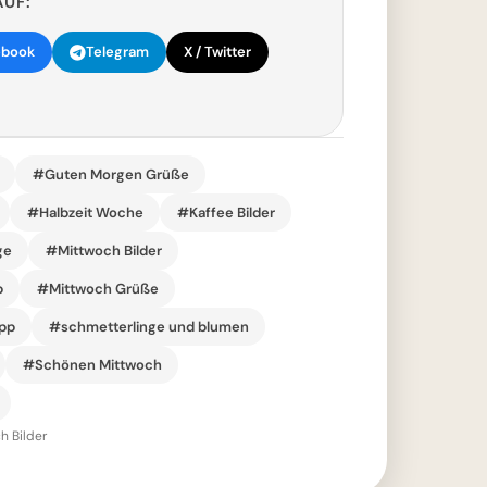
AUF:
ebook
Telegram
X / Twitter
#Guten Morgen Grüße
#Halbzeit Woche
#Kaffee Bilder
ge
#Mittwoch Bilder
p
#Mittwoch Grüße
pp
#schmetterlinge und blumen
#Schönen Mittwoch
h Bilder