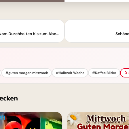
Mittwochmorgen: Zarte Tropfen künden vom Durchhalten bis zum Abendglück
Schöne
#guten morgen mittwoch
#Halbzeit Woche
#Kaffee Bilder
📁
ecken