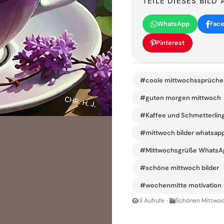
TEILE DIESES BILD 
WhatsApp
Fac
Pinterest
#coole mittwochssprüche
#guten morgen mittwoch
#Kaffee und Schmetterlin
#mittwoch bilder whatsap
#Mittwochsgrüße WhatsA
#schöne mittwoch bilder
#wochenmitte motivation
3 Aufrufe
·
Schönen Mittwoc