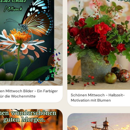
n Mittwoch Bilder - Ein Farbiger
Schönen Mittwoch - Halbzeit-
für die Wochenmitte
Motivation mit Blumen