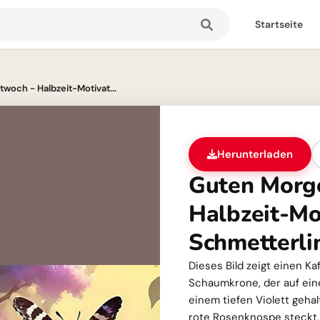
Startseite
woch - Halbzeit-Motivat...
Herunterladen
Guten Morg
Halbzeit-Mo
Schmetterli
Dieses Bild zeigt einen K
Schaumkrone, der auf eine
einem tiefen Violett gehal
rote Rosenknospe steckt.