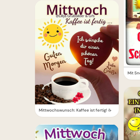
Mit S
Mittwochswunsch: Kaffee ist fertig! ☕️