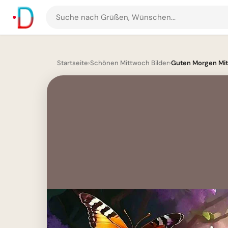
Suche
nach
Grüßen
und
Startseite
›
Schönen Mittwoch Bilder
›
Guten Morgen Mitt
Bildern