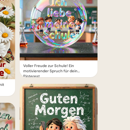
Voller Freude zur Schule! Ein
motivierender Spruch für dein
Pinterest
mit