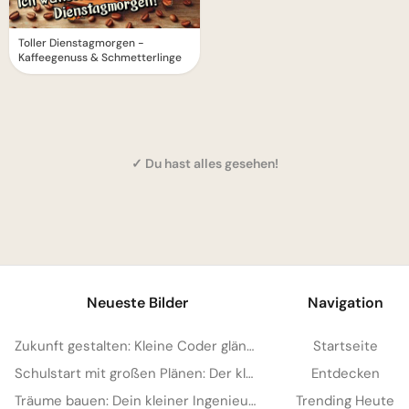
Toller Dienstagmorgen -
Kaffeegenuss & Schmetterlinge
✓ Du hast alles gesehen!
1
Neueste Bilder
Navigation
Zukunft gestalten: Kleine Coder glänzen für Instagram
Startseite
Schulstart mit großen Plänen: Der kleine Architekt erobert Pinterest!
Entdecken
Träume bauen: Dein kleiner Ingenieur startet durch – perfekt für WhatsApp!
Trending Heute