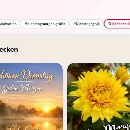
Motivation
#dienstagmorgen grüße
#Dienstagsgruß
📁 Schönen D
ecken