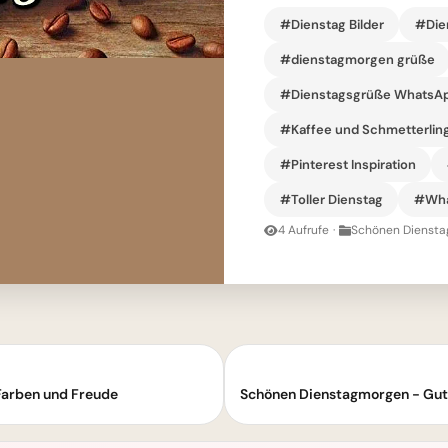
#Dienstag Bilder
#Die
#dienstagmorgen grüße
#Dienstagsgrüße WhatsA
#Kaffee und Schmetterlin
#Pinterest Inspiration
#Toller Dienstag
#Wha
4 Aufrufe
·
Schönen Dienstag
 Farben und Freude
Schönen Dienstagmorgen - Gut