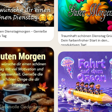
en Dienstagmorgen - Genieße
Traumhaft schönen Dienstag Grü
 Tag
Dein farbenfroher Start in den
produktiven Tag!