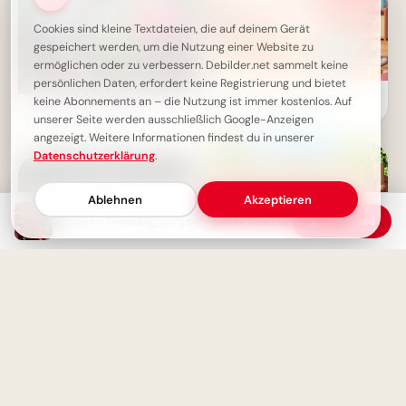
Cookies sind kleine Textdateien, die auf deinem Gerät
gespeichert werden, um die Nutzung einer Website zu
ermöglichen oder zu verbessern. Debilder.net sammelt keine
persönlichen Daten, erfordert keine Registrierung und bietet
Fröhlicher Schulstart:
keine Abonnements an – die Nutzung ist immer kostenlos. Auf
Schönen Dienstag Bilder -
Gemeinsamkeit und
unserer Seite werden ausschließlich Google-Anzeigen
Guten Morgen Gruß
Lernfreude teilen via
angezeigt. Weitere Informationen findest du in unserer
WhatsApp!
Datenschutzerklärung
.
Ablehnen
Akzeptieren
Schönen Dienstagmorgen - Guter Start in den Tag
Download
Herzliche Willkommensgrüße
zum Schulstart für TikTok &
Co.!