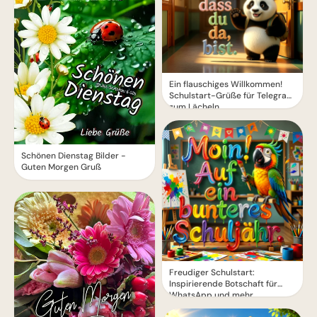
Ein flauschiges Willkommen!
Schulstart-Grüße für Telegram
zum Lächeln
Schönen Dienstag Bilder -
Guten Morgen Gruß
Freudiger Schulstart:
Inspirierende Botschaft für
WhatsApp und mehr