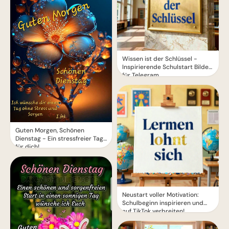
Wissen ist der Schlüssel -
Inspirierende Schulstart Bilder
für Telegram
Guten Morgen, Schönen
Dienstag - Ein stressfreier Tag
für dich!
Neustart voller Motivation:
Schulbeginn inspirieren und
auf TikTok verbreiten!