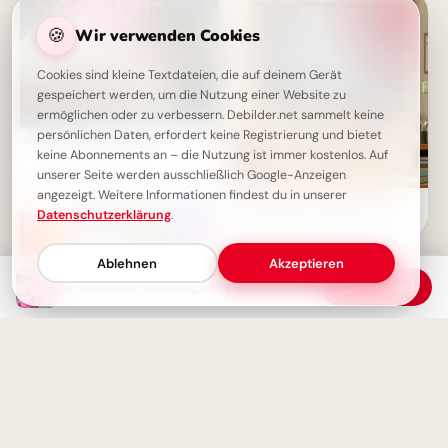
🍪
Wir verwenden Cookies
Cookies sind kleine Textdateien, die auf deinem Gerät
gespeichert werden, um die Nutzung einer Website zu
ermöglichen oder zu verbessern. Debilder.net sammelt keine
persönlichen Daten, erfordert keine Registrierung und bietet
Schönen Dienstag Morgen -
keine Abonnements an – die Nutzung ist immer kostenlos. Auf
Guten Morgen Grüße
unserer Seite werden ausschließlich Google-Anzeigen
angezeigt. Weitere Informationen findest du in unserer
Weisheit durch Erfahrung: Ein
Datenschutzerklärung
.
motivierender Spruch für
Facebook zum Schulstart.
Ablehnen
Akzeptieren
Ein fröhlicher Dienstagmorgen mit einem Lächeln
Download