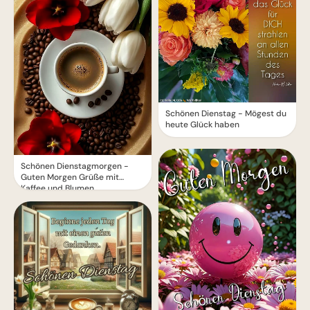
Schönen Dienstag - Mögest du
heute Glück haben
Schönen Dienstagmorgen -
Guten Morgen Grüße mit
Kaffee und Blumen