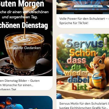
Volle Power für den Schulstart –
Sprüche für TikTok!
n Dienstag Bilder - Guten
n Wünsche für einen
rbaren Tag
Servus Motiv für den Schulstart: 
lustige Eichhörnchen Grafik für