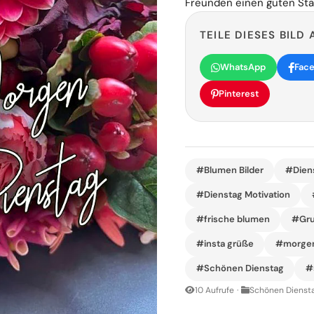
Freunden einen guten Sta
TEILE DIESES BILD 
WhatsApp
Fac
Pinterest
#Blumen Bilder
#Diens
#Dienstag Motivation
#frische blumen
#Gru
#insta grüße
#morgen
#Schönen Dienstag
#
10 Aufrufe
·
Schönen Diensta