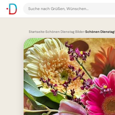
Suche
nach
Grüßen
und
Startseite
›
Schönen Dienstag Bilder
›
Schönen Dienstag! 
Bildern