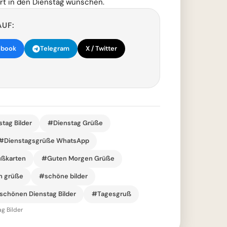
rt in den Dienstag wünschen.
AUF:
ebook
Telegram
X / Twitter
tag Bilder
#Dienstag Grüße
#Dienstagsgrüße WhatsApp
ßkarten
#Guten Morgen Grüße
 grüße
#schöne bilder
schönen Dienstag Bilder
#Tagesgruß
g Bilder