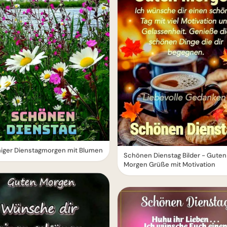
higer Dienstagmorgen mit Blumen
Schönen Dienstag Bilder - Guten
Morgen Grüße mit Motivation