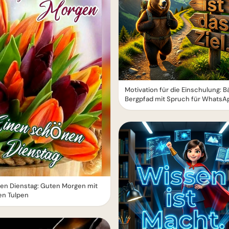
Motivation für die Einschulung: B
Bergpfad mit Spruch für WhatsA
en Dienstag: Guten Morgen mit
en Tulpen