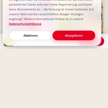
persönlichen Daten, erfordert keine Registrierung und bietet
keine Abonnements an – die Nutzung ist immer kostenlos. Auf
unserer Seite werden ausschließlich Google-Anzeigen
angezeigt. Weitere Informationen findest du in unserer
Datenschutzerklärung
.
Ablehnen
Akzeptieren
Schönen Dienstag: Guten Morgen mit frischen Tulpen
Download
Ein romantischer
Ein fröhliches Hallo zum
Dienstagmorgen - Guten
Schulstart: Entdecke
Morgen Grüße
Lernfreude für Pinterest!