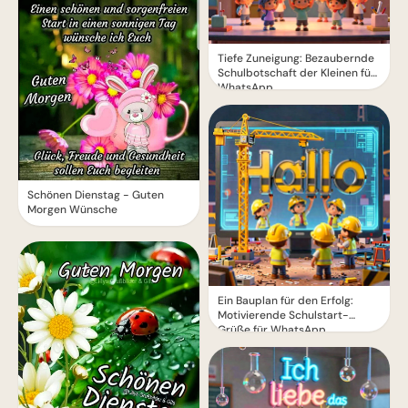
Tiefe Zuneigung: Bezaubernde
Schulbotschaft der Kleinen für
WhatsApp
Schönen Dienstag - Guten
Morgen Wünsche
Ein Bauplan für den Erfolg:
Motivierende Schulstart-
Grüße für WhatsApp