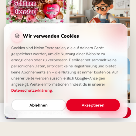
Schönen Dienstag Bilder -
Guten Morgen Gruß für
🍪
Wir verwenden Cookies
WhatsApp
Schulstart mit großen Plänen:
Der kleine Architekt erobert
Cookies sind kleine Textdateien, die auf deinem Gerät
Pinterest!
gespeichert werden, um die Nutzung einer Website zu
ermöglichen oder zu verbessern. Debilder.net sammelt keine
persönlichen Daten, erfordert keine Registrierung und bietet
keine Abonnements an – die Nutzung ist immer kostenlos. Auf
unserer Seite werden ausschließlich Google-Anzeigen
angezeigt. Weitere Informationen findest du in unserer
Datenschutzerklärung
.
Ablehnen
Akzeptieren
Schönen Dienstag Morgen - Guten Morgen Grüße
Download
Träume bauen: Dein kleiner
Schönen Dienstag, ein Tag
Ingenieur startet durch –
voller Freude und Wärme
perfekt für WhatsApp!