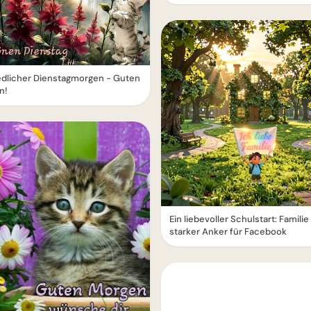
iedlicher Dienstagmorgen - Guten
n!
Ein liebevoller Schulstart: Familie 
starker Anker für Facebook