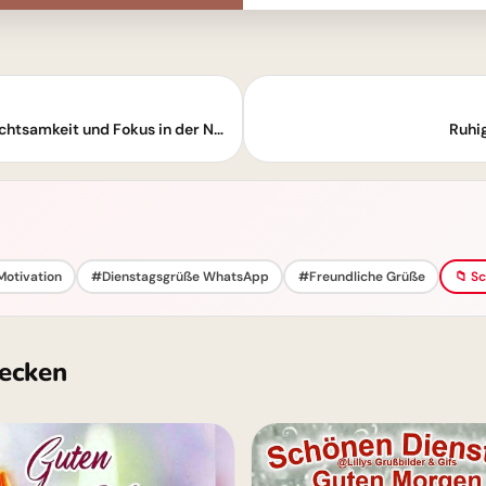
Ein ruhiger Dienstag: Dein Moment der Achtsamkeit und Fokus in der Natur
Ruhi
Motivation
#Dienstagsgrüße WhatsApp
#Freundliche Grüße
📁 S
ecken