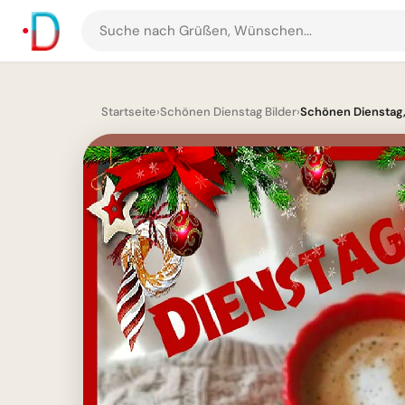
Suche
nach
Grüßen
und
Startseite
›
Schönen Dienstag Bilder
›
Schönen Dienstag, e
Bildern