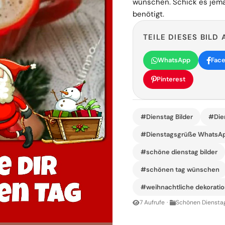
wünschen. Schick es jema
benötigt.
TEILE DIESES BILD 
WhatsApp
Fac
Pinterest
#Dienstag Bilder
#Die
#Dienstagsgrüße WhatsA
#schöne dienstag bilder
#schönen tag wünschen
#weihnachtliche dekoratio
7 Aufrufe
·
Schönen Dienstag