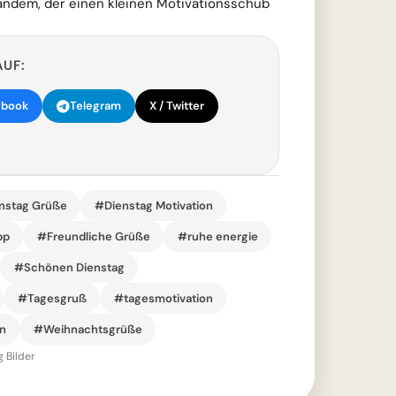
ndem, der einen kleinen Motivationsschub
AUF:
ebook
Telegram
X / Twitter
nstag Grüße
#Dienstag Motivation
pp
#Freundliche Grüße
#ruhe energie
#Schönen Dienstag
#Tagesgruß
#tagesmotivation
n
#Weihnachtsgrüße
 Bilder