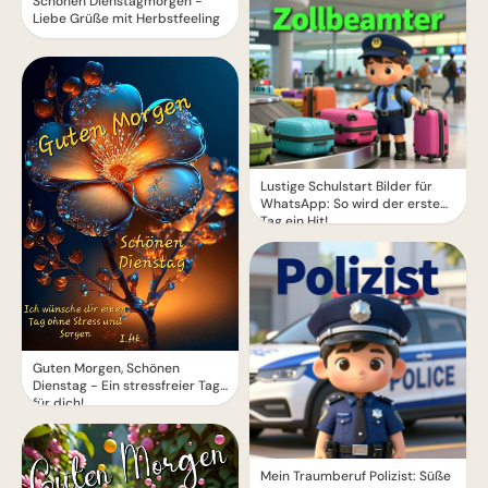
Schönen Dienstagmorgen -
Liebe Grüße mit Herbstfeeling
Lustige Schulstart Bilder für
WhatsApp: So wird der erste
Tag ein Hit!
Guten Morgen, Schönen
Dienstag - Ein stressfreier Tag
für dich!
Mein Traumberuf Polizist: Süße