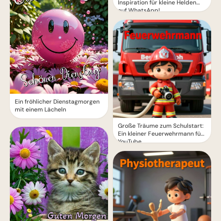
Inspiration für kleine Helden
auf WhatsApp!
Ein fröhlicher Dienstagmorgen
mit einem Lächeln
Große Träume zum Schulstart:
Ein kleiner Feuerwehrmann für
YouTube