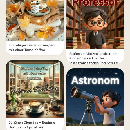
Ein ruhiger Dienstagmorgen
mit einer Tasse Kaffee
Professor Motivationsbild für
Kinder: Lerne Lust für
Instagram Stories und Schule
Schönen Dienstag - Beginne
den Tag mit positiven