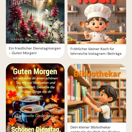
Ein friedlicher Dienstagmorgen
Fröhlicher kleiner Koch für
- Guten Morgen!
lehrreiche Instagram-Beiträge
Dein kleiner Bibliothekar
entdeckt die Welt der Bücher