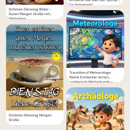
für Instagram!
Schönen Dienstag Bilder -
Guten Morgen Grüße mit
Motivation
Traumberuf Meteorologe:
Kleine Entdecker lernen
spielerisch Wetterkunde –
perfekt für Instagram.
Schönen Dienstag Morgen
Grüße