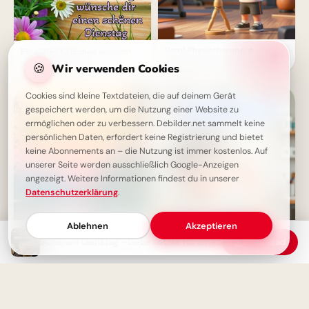
Beruf Physiotherapeut
Ein süßes Kätzchen wünscht
entdecken für YouTube: Eine
dir einen schönen
🍪
Wir verwenden Cookies
spannende Lektion
Dienstagmorgen
Cookies sind kleine Textdateien, die auf deinem Gerät
gespeichert werden, um die Nutzung einer Website zu
ermöglichen oder zu verbessern. Debilder.net sammelt keine
persönlichen Daten, erfordert keine Registrierung und bietet
keine Abonnements an – die Nutzung ist immer kostenlos. Auf
unserer Seite werden ausschließlich Google-Anzeigen
angezeigt. Weitere Informationen findest du in unserer
Datenschutzerklärung
.
Ablehnen
Akzeptieren
Scharfer Blick für den
Schönen Dienstag - Liebe Grüße für einen tollen Tag
Download
Schulstart: Lustige Bilder für
WhatsApp
Schönen Dienstag Bilder -