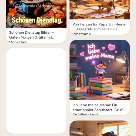
Von Herzen für Papa: Ein kleiner
Fliegergruß zum Teilen via
Schönen Dienstag Bilder -
WhatsApp
Guten Morgen Grüße mit
Motivation
Ich liebe meine Mama: Ein
emotionaler Schulstart-Gruß
für WhatsApp!