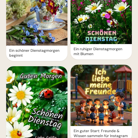
Ein ruhiger Dienstagmorgen
Ein schöner Dienstagmorgen
mit Blumen
beginnt
Ein guter Start: Freunde &
Wissen sammeln für Instagram