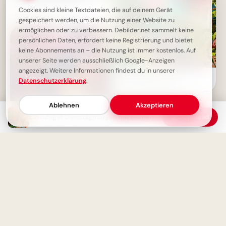
Guten Morgen Gruß für
Cookies sind kleine Textdateien, die auf deinem Gerät
WhatsApp
gespeichert werden, um die Nutzung einer Website zu
ermöglichen oder zu verbessern. Debilder.net sammelt keine
persönlichen Daten, erfordert keine Registrierung und bietet
keine Abonnements an – die Nutzung ist immer kostenlos. Auf
unserer Seite werden ausschließlich Google-Anzeigen
angezeigt. Weitere Informationen findest du in unserer
Ein witziger Start ins
Datenschutzerklärung
.
Schulleben: Lustige
Abenteuerbilder für Instagram
Ablehnen
Akzeptieren
Ein ruhiger Dienstagmorgen mit Blumen
Download
Erholsamer Dienstag-Wunsch
- Schmetterlinge & Blumen
Bildung beginnt jetzt:
Spannende Schulerlebnisse für