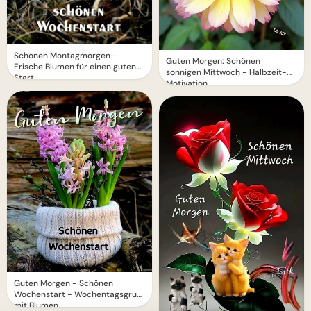
Schönen Montagmorgen -
Guten Morgen: Schönen
Frische Blumen für einen guten
sonnigen Mittwoch - Halbzeit-
Start
Motivation
Guten Morgen - Schönen
Wochenstart - Wochentagsgruß
mit Blumen