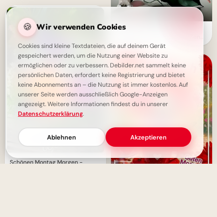
🍪
Wir verwenden Cookies
Schönen Mittwoch Bilder -
Halbzeit-Motivation mit süßen
Kätzchen
Cookies sind kleine Textdateien, die auf deinem Gerät
gespeichert werden, um die Nutzung einer Website zu
ermöglichen oder zu verbessern. Debilder.net sammelt keine
persönlichen Daten, erfordert keine Registrierung und bietet
keine Abonnements an – die Nutzung ist immer kostenlos. Auf
unserer Seite werden ausschließlich Google-Anzeigen
angezeigt. Weitere Informationen findest du in unserer
Datenschutzerklärung
.
Ablehnen
Akzeptieren
Schönen Montag Morgen -
Frischer Start in die Woche mit
Blumen
Schönen Mittwoch: Halbzeit-
Motivation mit Blumen & Kaffee