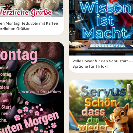
en Montag! Teddybär mit Kaffee
erzlichen Grüßen
Volle Power für den Schulstart –
Sprüche für TikTok!