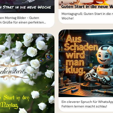
Montagsgruß: Guten Start in die
en Montag Bilder - Guten
Woche!
n Grüße für einen perfekten
Ein cleverer Spruch für WhatsAp
Fehlern lernen macht schlau!