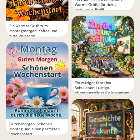
Warme Grüße für dein
Instagram-Profil
Ein warmer Gruß zum
Montagmorgen: Kaffee und
gute Wünsche
Ein witziger Start ins
Schulleben: Lustige
Abenteuerbilder für Instagram
Guten Morgen! Schönen
Montag und einen perfekten
Wochenstart