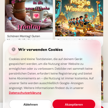
Schönen Montag! Guten
Morgen Grüße für einen
Faszinierender Schulbeginn:
perfekten Start
Die Magie der Wissenschaft für
TikTok entdecken
🍪
Wir verwenden Cookies
Cookies sind kleine Textdateien, die auf deinem Gerät
gespeichert werden, um die Nutzung einer Website zu
ermöglichen oder zu verbessern. Debilder.net sammelt keine
persönlichen Daten, erfordert keine Registrierung und bietet
keine Abonnements an – die Nutzung ist immer kostenlos. Auf
unserer Seite werden ausschließlich Google-Anzeigen
angezeigt. Weitere Informationen findest du in unserer
Datenschutzerklärung
.
Ablehnen
Akzeptieren
Mit Begeisterung lernen: