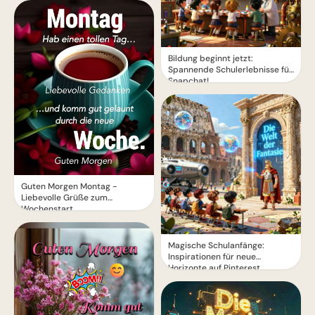
Bildung beginnt jetzt:
Spannende Schulerlebnisse für
Snapchat!
Guten Morgen Montag -
Liebevolle Grüße zum
Wochenstart
Magische Schulanfänge:
Inspirationen für neue
Horizonte auf Pinterest