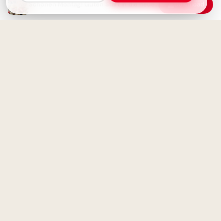
Inspirierende Bilder zum
Schönen Montag! Guten Start in die neue Woche
Download
Schulstart für YouTube!
Schönen Montag Bilder - Guten
Morgen & einen erfolgreichen
Start
Voller Vorfreude in ein neues
Abenteuer: Schulstart Grüße
für WhatsApp
Schönen Montag! Guten
Morgen - Ein frischer Start in
die Woche