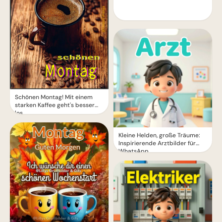
Schönen Montag! Mit einem
starken Kaffee geht's besser
los
Kleine Helden, große Träume:
Inspirierende Arztbilder für
WhatsApp.