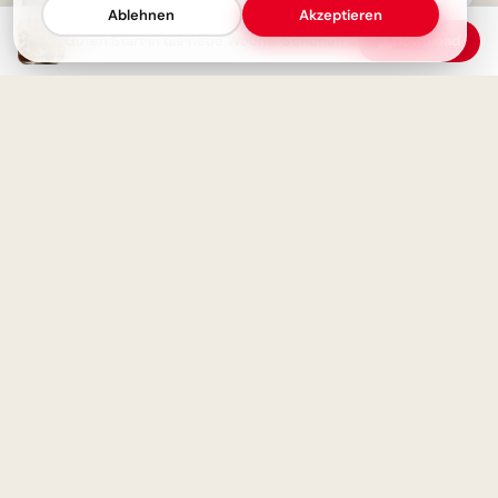
perfekt für WhatsApp!
Ablehnen
Akzeptieren
Guten Start in die neue Woche: Schönen Montag Bilder
Download
Guten Morgen! Montagsspruch
für einen perfekten
Wochenstart
Wissen wächst mit Neugier:
Schulstart-Impulse, perfekt für
Threads