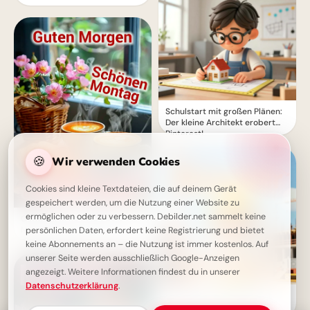
Schulstart mit großen Plänen:
Der kleine Architekt erobert
Pinterest!
🍪
Wir verwenden Cookies
Cookies sind kleine Textdateien, die auf deinem Gerät
gespeichert werden, um die Nutzung einer Website zu
ermöglichen oder zu verbessern. Debilder.net sammelt keine
Guten Morgen, Schönen
Montag - Komm gut gelaunt in
persönlichen Daten, erfordert keine Registrierung und bietet
die neue Woche!
keine Abonnements an – die Nutzung ist immer kostenlos. Auf
unserer Seite werden ausschließlich Google-Anzeigen
angezeigt. Weitere Informationen findest du in unserer
Datenschutzerklärung
.
Träume bauen: Dein kleiner
Ingenieur startet durch –