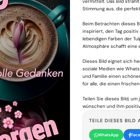
vermittelt. Das Bild stra
Stimmung aus, die perfek
Beim Betrachten dieses Bi
inspiriert, den Tag positi
lebendigen Farben der Tu
Atmosphäre schafft eine 
Dieses Bild eignet sich h
soziale Medien wie Whats
und Familie einen schöne
für alle, die einen frisch
Teilen Sie dieses Bild, u
wünschen und ihm positiv
TEILE DIESES BILD 
WhatsApp
Fac