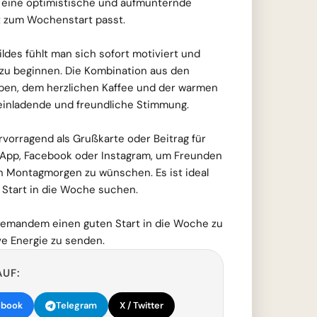
hlt eine optimistische und aufmunternde
t zum Wochenstart passt.
ldes fühlt man sich sofort motiviert und
v zu beginnen. Die Kombination aus den
lpen, dem herzlichen Kaffee und der warmen
einladende und freundliche Stimmung.
ervorragend als Grußkarte oder Beitrag für
App, Facebook oder Instagram, um Freunden
n Montagmorgen zu wünschen. Es ist ideal
en Start in die Woche suchen.
m jemandem einen guten Start in die Woche zu
e Energie zu senden.
AUF:
ebook
Telegram
X / Twitter