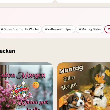
#Guten Start in die Woche
#kaffee und tulpen
#Montag Bilder

ecken