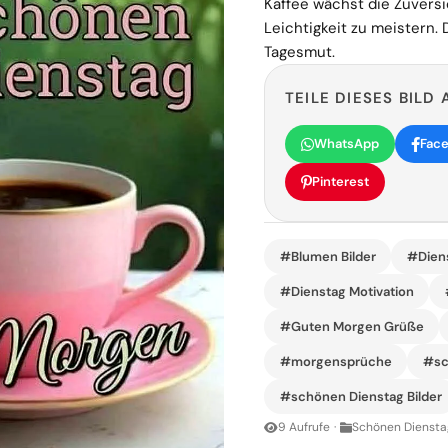
Kaffee wächst die Zuvers
Leichtigkeit zu meistern. 
Tagesmut.
TEILE DIESES BILD 
WhatsApp
Fac
Pinterest
#Blumen Bilder
#Diens
#Dienstag Motivation
#Guten Morgen Grüße
#morgensprüche
#sc
#schönen Dienstag Bilder
9 Aufrufe
·
Schönen Dienstag