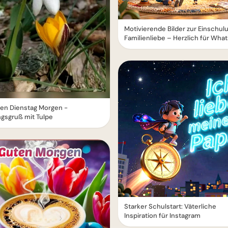
Motivierende Bilder zur Einschul
Familienliebe – Herzlich für Wha
en Dienstag Morgen -
ngsgruß mit Tulpe
Starker Schulstart: Väterliche
Inspiration für Instagram