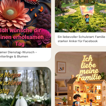
Ein liebevoller Schulstart: Familie 
starker Anker für Facebook
samer Dienstag-Wunsch -
tterlinge & Blumen