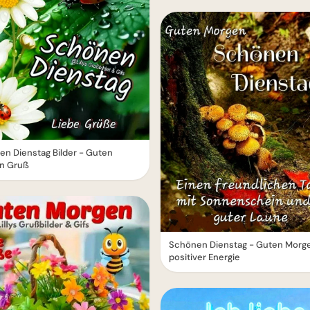
n Dienstag Bilder - Guten
n Gruß
Schönen Dienstag - Guten Morge
positiver Energie