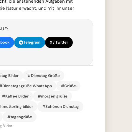
icht, die anstehenden Aufgaben mit
Die Natur erwacht, und mit ihr unser
AUF:
ebook
Telegram
X / Twitter
tag Bilder
#Dienstag Grüße
#Dienstagsgrüße WhatsApp
#Grüße
#Kaffee Bilder
#morgen grüße
hmetterling bilder
#Schönen Dienstag
#tagesgrüße
 Bilder