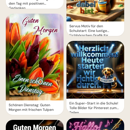
den Tag mit positiven
Gedanken
Servus Motiv für den
Schulstart: Eine lustige
Eichhörnchen Grafik für
WhatsApp
Ein Super-Start in die Schule!
Schönen Dienstag: Guten
Tolle Bilder für Pinterest zum
Morgen mit frischen Tulpen
Teilen.