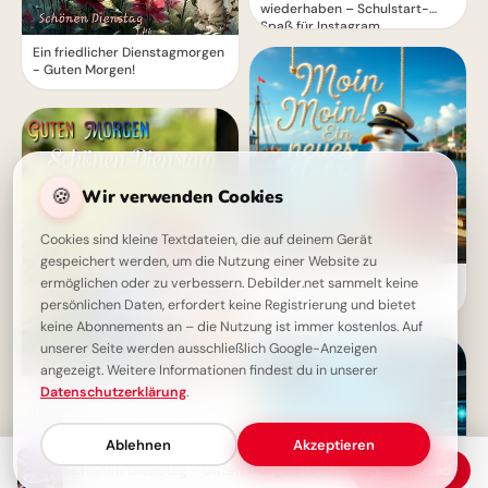
wiederhaben – Schulstart-
Spaß für Instagram
Ein friedlicher Dienstagmorgen
- Guten Morgen!
🍪
Wir verwenden Cookies
Cookies sind kleine Textdateien, die auf deinem Gerät
gespeichert werden, um die Nutzung einer Website zu
Aufregender Schulstart: Neue
ermöglichen oder zu verbessern. Debilder.net sammelt keine
Chancen für unvergessliche
persönlichen Daten, erfordert keine Registrierung und bietet
TikTok-Momente!
keine Abonnements an – die Nutzung ist immer kostenlos. Auf
unserer Seite werden ausschließlich Google-Anzeigen
angezeigt. Weitere Informationen findest du in unserer
Datenschutzerklärung
.
Ein schöner Dienstagmorgen
beginnt
Ablehnen
Akzeptieren
Schönen Dienstag - Guten Morgen Grüße mit Motivation
Download