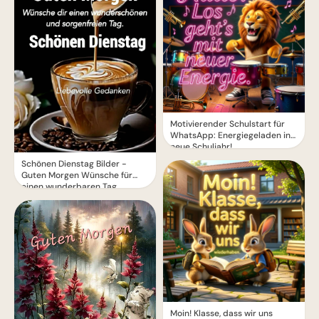
Motivierender Schulstart für
WhatsApp: Energiegeladen ins
neue Schuljahr!
Schönen Dienstag Bilder -
Guten Morgen Wünsche für
einen wunderbaren Tag
Moin! Klasse, dass wir uns