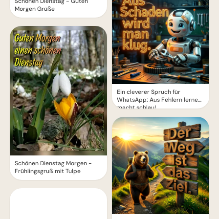
Schönen Dienstag - Guten
Morgen Grüße
Ein cleverer Spruch für
WhatsApp: Aus Fehlern lernen
macht schlau!
Schönen Dienstag Morgen -
Frühlingsgruß mit Tulpe