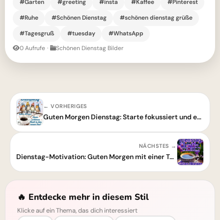
#Garten
#greeting
#insta
#Kaffee
#Pinterest
#Ruhe
#Schönen Dienstag
#schönen dienstag grüße
#Tagesgruß
#tuesday
#WhatsApp
0 Aufrufe
·
Schönen Dienstag Bilder
← VORHERIGES
Guten Morgen Dienstag: Starte fokussiert und energiegeladen in den Tag!
NÄCHSTES →
Dienstag-Motivation: Guten Morgen mit einer Tasse Kaffee
🔥 Entdecke mehr in diesem Stil
Klicke auf ein Thema, das dich interessiert