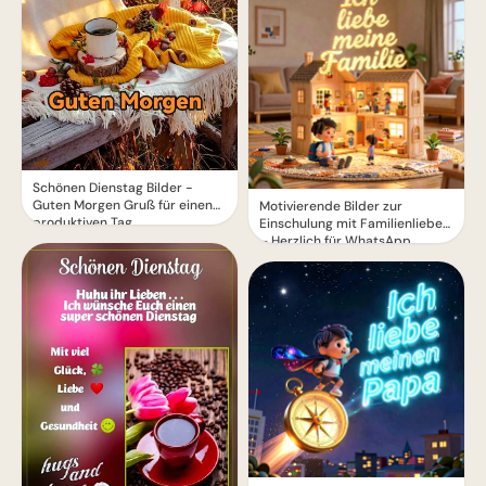
Schönen Dienstag Bilder -
Guten Morgen Gruß für einen
Motivierende Bilder zur
produktiven Tag
Einschulung mit Familienliebe
– Herzlich für WhatsApp