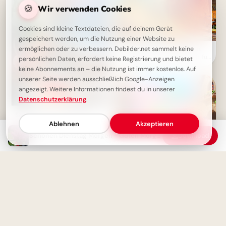
🍪
Wir verwenden Cookies
Cookies sind kleine Textdateien, die auf deinem Gerät
gespeichert werden, um die Nutzung einer Website zu
ermöglichen oder zu verbessern. Debilder.net sammelt keine
Faszinierender Schulbeginn:
Die Magie der Wissenschaft für
persönlichen Daten, erfordert keine Registrierung und bietet
TikTok entdecken
keine Abonnements an – die Nutzung ist immer kostenlos. Auf
unserer Seite werden ausschließlich Google-Anzeigen
angezeigt. Weitere Informationen findest du in unserer
Datenschutzerklärung
.
Schönen Dienstag Bilder -
Guten Morgen Gruß für
Ablehnen
Akzeptieren
WhatsApp
Schönen Dienstag Morgen - Guten Morgen Grüße
Download
Mit Begeisterung lernen:
Inspirierende Bilder zum
Schulstart für YouTube!