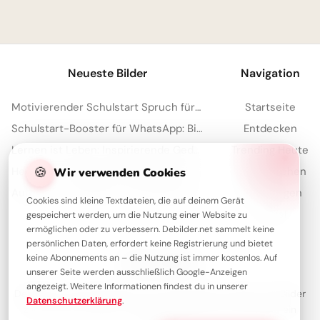
1
Neueste Bilder
Navigation
Motivierender Schulstart Spruch für WhatsApp-Nachrichten
Startseite
Schulstart-Booster für WhatsApp: Bildung kennt wirklich keine Grenzen!
Entdecken
Lernen ist Leben: Inspirierende Gedanken zum Schulstart für WhatsApp.
Trending Heute
🍪
Herzlicher Schulstart: Neugier wecken für YouTube und mehr Freude
Meistgesehen
Wir verwenden Cookies
Aufbruch ins Wissen: Ein inspirierender Schulstart Gruß für Pinterest
Sammlungen
Cookies sind kleine Textdateien, die auf deinem Gerät
Artikel
gespeichert werden, um die Nutzung einer Website zu
ermöglichen oder zu verbessern. Debilder.net sammelt keine
persönlichen Daten, erfordert keine Registrierung und bietet
keine Abonnements an – die Nutzung ist immer kostenlos. Auf
Über Debilder
unserer Seite werden ausschließlich Google-Anzeigen
angezeigt. Weitere Informationen findest du in unserer
Debilder ist deine Plattform für die schönsten Grüße und Bilder
Datenschutzerklärung
.
zum Teilen. Entdecke unsere Sammlung und verschenke ein