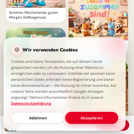
Schönes Wochenende, guten
Morgen, Kaffeegenuss
Fröhlicher Schulstart:
🍪
Wir verwenden Cookies
Gemeinsamkeit und
Lernfreude teilen via
WhatsApp!
Cookies sind kleine Textdateien, die auf deinem Gerät
gespeichert werden, um die Nutzung einer Website zu
ermöglichen oder zu verbessern. Debilder.net sammelt keine
persönlichen Daten, erfordert keine Registrierung und bietet
keine Abonnements an – die Nutzung ist immer kostenlos. Auf
unserer Seite werden ausschließlich Google-Anzeigen
Ein flauschiger
Wochenendgruß: Genieße
angezeigt. Weitere Informationen findest du in unserer
deine Auszeit mit Herz und
Datenschutzerklärung
.
Seele!
Ablehnen
Akzeptieren
Das Wochenende ruft!
Download
Herzliche Willkommensgrüße
zum Schulstart für TikTok &