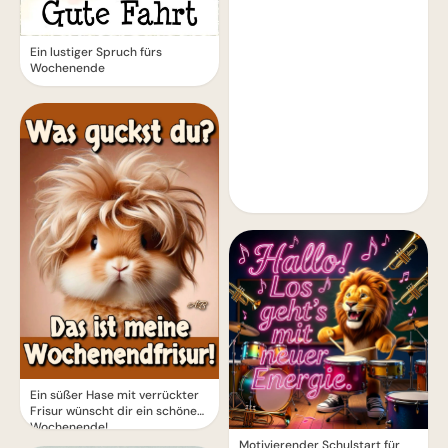
Ein lustiger Spruch fürs
Wochenende
Ein süßer Hase mit verrückter
Frisur wünscht dir ein schönes
Wochenende!
Motivierender Schulstart für