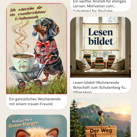
Ein sanfter Anstoß für stetiges
Lernen: Motivation zum
Schulstart für YouTube.
Lesen bildet! Motivierende
Botschaft zum Schulanfang für
WhatsApp
Ein gemütliches Wochenende
mit einem treuen Freund