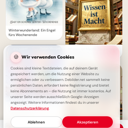
Winterwunderland: Ein Engel
fürs Wochenende
Wissen ist Macht: Die perfekte
Schulstart-Botschaft für
🍪
Wir verwenden Cookies
Instagram!
Cookies sind kleine Textdateien, die auf deinem Gerät
gespeichert werden, um die Nutzung einer Website zu
ermöglichen oder zu verbessern. Debilder.net sammelt keine
persönlichen Daten, erfordert keine Registrierung und bietet
keine Abonnements an – die Nutzung ist immer kostenlos. Auf
unserer Seite werden ausschließlich Google-Anzeigen
angezeigt. Weitere Informationen findest du in unserer
Winterfreunde: Ein super
Datenschutzerklärung
.
Guten Morgen
Ablehnen
Akzeptieren
Weisheit durch Erfahrung: Ein