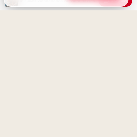
Ein süßes Wochenende wünscht dir diese Blume
Download
motivierender Spruch für
Facebook zum Schulstart.
Ohne Fleiß kein Preis: Starte
deine Lernreise voller
Motivation für Instagram
Ein süßes Wochenende mit
Katzen und Freunden