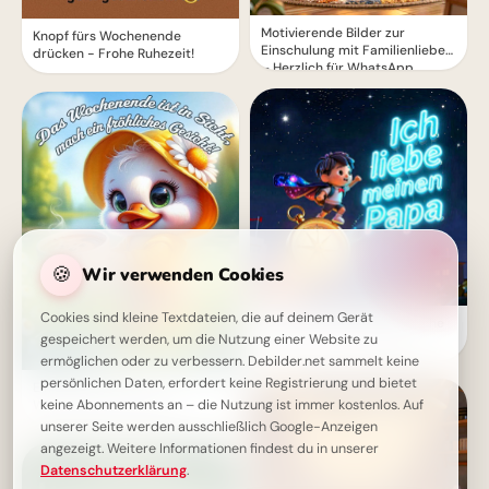
Motivierende Bilder zur
Knopf fürs Wochenende
Einschulung mit Familienliebe
drücken - Frohe Ruhezeit!
– Herzlich für WhatsApp
🍪
Wir verwenden Cookies
Cookies sind kleine Textdateien, die auf deinem Gerät
Starker Schulstart: Väterliche
gespeichert werden, um die Nutzung einer Website zu
Inspiration für Instagram
ermöglichen oder zu verbessern. Debilder.net sammelt keine
persönlichen Daten, erfordert keine Registrierung und bietet
Ein süßer Gruß zum
keine Abonnements an – die Nutzung ist immer kostenlos. Auf
Wochenende mit Kaffee
unserer Seite werden ausschließlich Google-Anzeigen
angezeigt. Weitere Informationen findest du in unserer
Datenschutzerklärung
.