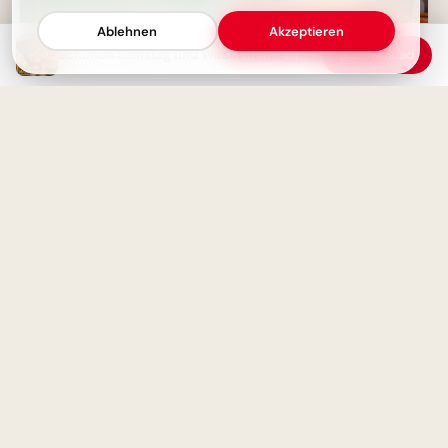
Ablehnen
Akzeptieren
Schönen Samstag und Wochenende - Minnie Maus Gruß
Download
Von Herzen für Papa: Ein kleiner
Fliegergruß zum Teilen via
WhatsApp
Entspannung pur -
Wochenende in Sicht
Ich liebe meine Mama: Ein
emotionaler Schulstart-Gruß
für WhatsApp!