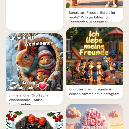
Schulstart Freude: Bereit für
heute? Witzige Bilder für
Facebook & WhatsApp!
Ein guter Start: Freunde &
Wissen sammeln für Instagram
Ein herzlicher Gruß zum
Wochenende - Süße
Eichhörnchen