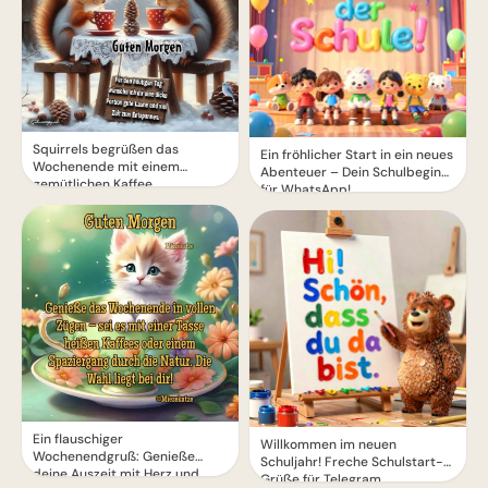
Squirrels begrüßen das
Ein fröhlicher Start in ein neues
Wochenende mit einem
Abenteuer – Dein Schulbeginn
gemütlichen Kaffee
für WhatsApp!
Ein flauschiger
Willkommen im neuen
Wochenendgruß: Genieße
Schuljahr! Freche Schulstart-
deine Auszeit mit Herz und
Grüße für Telegram