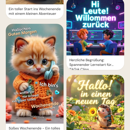
Ein toller Start ins Wochenende
mit einem kleinen Abenteuer
Herzliche Begrüßung:
Spannender Lernstart für
TikTok Clips
Süßes Wochenende - Ein tolles