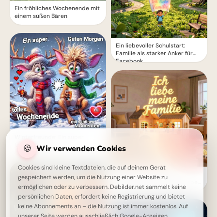
Ein fröhliches Wochenende mit
einem süßen Bären
Ein liebevoller Schulstart:
Familie als starker Anker für
Facebook
Winterfreunde: Ein super
Guten Morgen
🍪
Wir verwenden Cookies
Cookies sind kleine Textdateien, die auf deinem Gerät
Motivierende Bilder zur
gespeichert werden, um die Nutzung einer Website zu
Einschulung mit Familienliebe
ermöglichen oder zu verbessern. Debilder.net sammelt keine
– Herzlich für WhatsApp
persönlichen Daten, erfordert keine Registrierung und bietet
keine Abonnements an – die Nutzung ist immer kostenlos. Auf
unserer Seite werden ausschließlich Google-Anzeigen