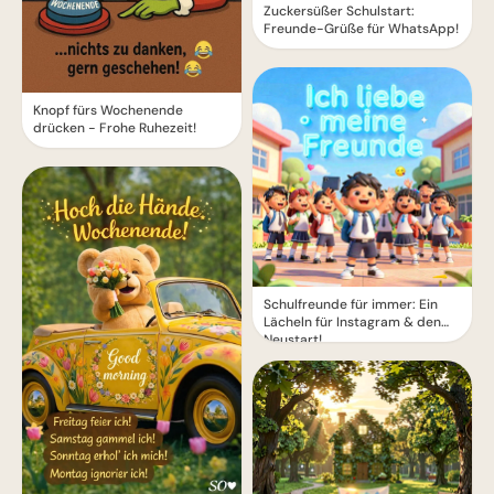
Zuckersüßer Schulstart:
Freunde-Grüße für WhatsApp!
Knopf fürs Wochenende
drücken - Frohe Ruhezeit!
Schulfreunde für immer: Ein
Lächeln für Instagram & den
Neustart!