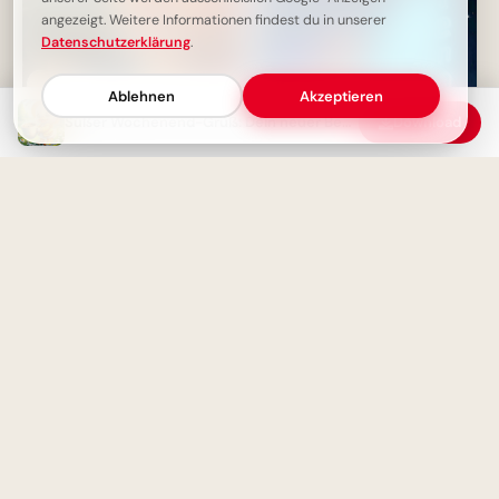
angezeigt. Weitere Informationen findest du in unserer
Datenschutzerklärung
.
Ablehnen
Akzeptieren
Süßer Wochenend-Gruß: Dein neuer Begleiter!
Download
Starker Schulstart: Väterliche
Inspiration für Instagram
Ein süßes Wochenende mit
Katzen und Freunden