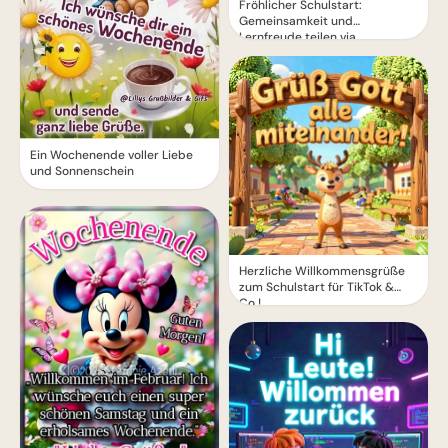
Fröhlicher Schulstart:
Gemeinsamkeit und
Lernfreude teilen via
WhatsApp!
Ein Wochenende voller Liebe
und Sonnenschein
Herzliche Willkommensgrüße
zum Schulstart für TikTok &
Co.!