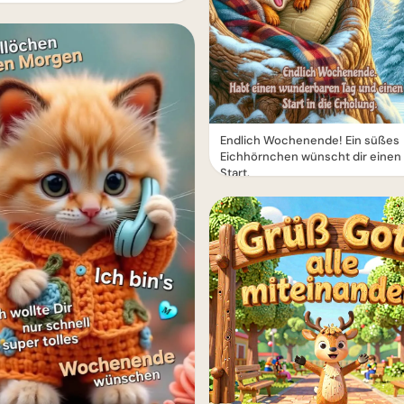
Endlich Wochenende! Ein süßes
Eichhörnchen wünscht dir einen 
Start.