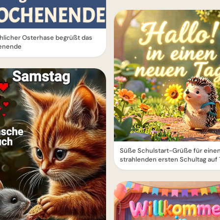
öhlicher Osterhase begrüßt das
enende
Süße Schulstart-Grüße für eine
strahlenden ersten Schultag auf 