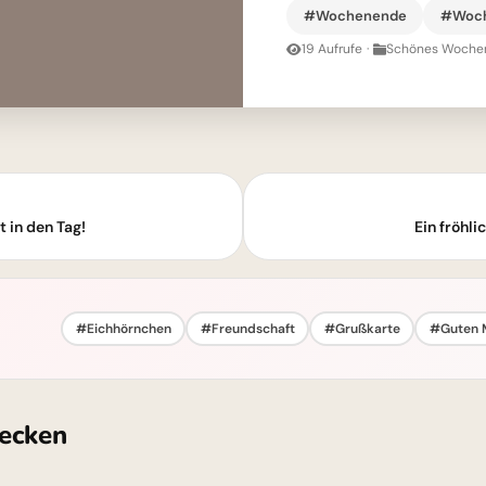
#Wochenende
#Woch
19 Aufrufe
·
Schönes Wochen
 in den Tag!
Ein fröhl
#Eichhörnchen
#Freundschaft
#Grußkarte
#Guten 
ecken