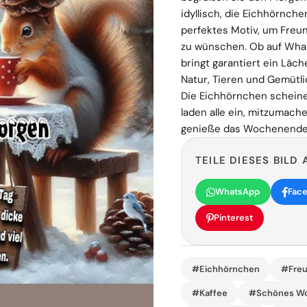
idyllisch, die Eichhörnche
perfektes Motiv, um Fre
zu wünschen. Ob auf What
bringt garantiert ein Läc
Natur, Tieren und Gemütl
Die Eichhörnchen schein
laden alle ein, mitzumach
genieße das Wochenende! T
TEILE DIESES BILD 
WhatsApp
Fac
Pinterest
#Eichhörnchen
#Freu
#Kaffee
#Schönes W